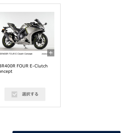
BR400R FOUR E-Clutch
oncept
選択する