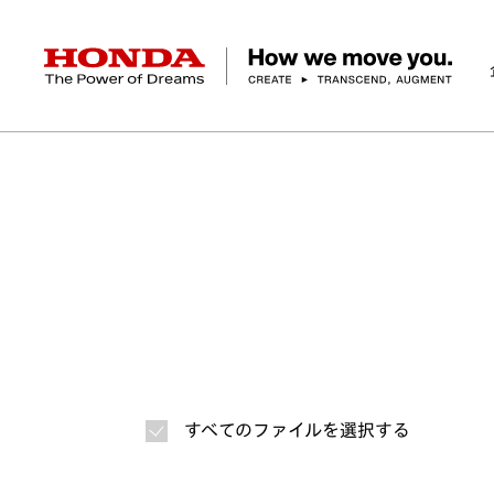
HONDA The Power of Dreams
ホーム
ニュースルーム
ニュースリリース
画
企業情報 トップ
事業 トップ
テクノロジー/イノベーション トップ
サステナビリティ トップ
投資家情報 トップ
ニュースルーム
Discover Honda
社長メッセージ
クルマ
研究開発
ESGレポート
経営方針
ニュースルーム
Discover Honda
バイク
テクノロジー
IR資料室
Honda Report
経営方針
パワープロダクツ
財務・業績情報
デザイン
会社概要
環境
オープンイノベーショ
マリン
社会
株式・債券情報
ヒストリー
その他事
ガバナン
コ
すべてのファイルを選択する