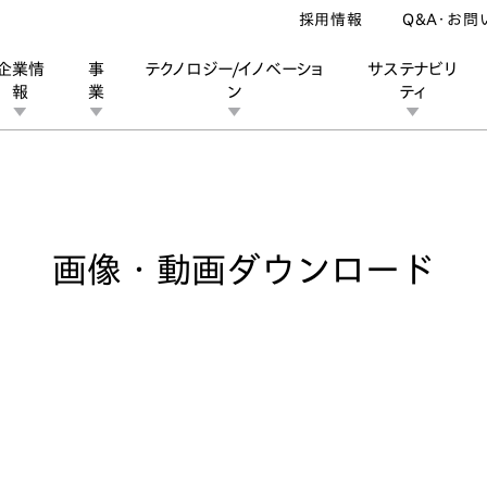
採用情報
Q&A・お問
企業情
事
テクノロジー/イノベーショ
サステナビリ
報
業
ン
ティ
像・動画ダウンロード
ン
業
ス
ーポレートブランド
IRカレンダー
安全への取り組み
個人投資家の皆様へ
企業スポーツ
品質への取り組み
モータースポーツ
Honda Report
画像・動画ダウンロード