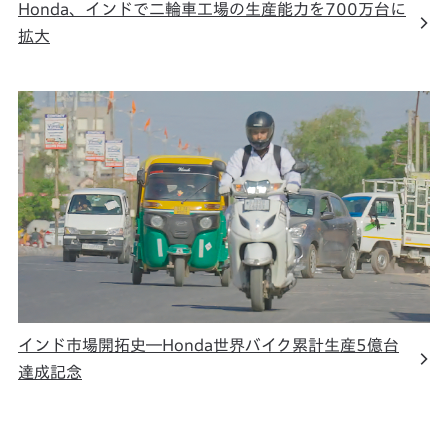
Honda、インドで二輪車工場の生産能力を700万台に
拡大
インド市場開拓史―Honda世界バイク累計生産5億台
達成記念