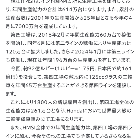
現在HMSIは、インド国内4カ所に生産工場を保有してお
り、年間生産能力の合計は614万台になります。また、累計の
生産台数は2001年の生産開始から25年目となる今年の4
月に7000万台を達成しています。
第四工場は、2016年2月に年間生産能力60万台で稼働
を開始し、同年6月には第二ラインの稼働により生産能力は
120万台に拡大しました。さらに2024年1月には第三ライン
も稼働し、現在は年間196万台の生産能力を有しています。
今回、約92億ルピー（1ルピー=1.75円、日本円で約161
億円）を投資して、第四工場の敷地内に125ccクラスの二輪
車を年間65万台生産することができる第四ラインを建設し
ます。
これにより1800人の新規雇用を創出し、第四工場全体の
生産能力は261万台となり、Hondaにおいて世界最大級の
二輪完成車組み立て工場になります。
また、HMSI全体での年間生産能力は、第四工場の第四ラ
インに加え、今後その他の工場でも予定しているさらなる生