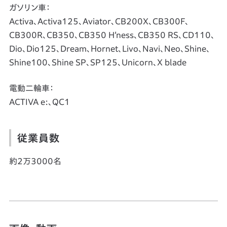
ガソリン車：
Activa、Activa125、Aviator、CB200X、CB300F、
CB300R、CB350、CB350 H’ness、CB350 RS、CD110、
Dio、Dio125、Dream、Hornet、Livo、Navi、Neo、Shine、
Shine100、Shine SP、SP125、Unicorn、X blade
電動二輪車：
ACTIVA e:、QC1
従業員数
約2万3000名