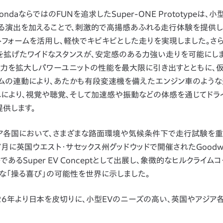
らではのFUNを追求したSuper-ONE Prototypeは、小
する演出を加えることで、刺激的で高揚感あふれる走行体験を提供し
フォームを活用し、軽快でキビキビとした走りを実現しました。さら
を拡げたワイドなスタンスが、安定感のある力強い走りを可能にしま
、出力を拡大しパワーユニットの性能を最大限に引き出すとともに、
テムの連動により、あたかも有段変速機を備えたエンジン車のよう
れにより、視覚や聴覚、そして加速感や振動などの体感を通じてドラ
供します。
国、アジア各国において、さまざまな路面環境や気候条件下で走行試験を
７月に英国ウエスト・サセックス州グッドウッドで開催されたGoodw
トモデルであるSuper EV Conceptとして出展し、象徴的なヒルクライ
たな「操る喜び」の可能性を世界に示しました。
は、2026年より日本を皮切りに、小型EVのニーズの高い、英国やアジア