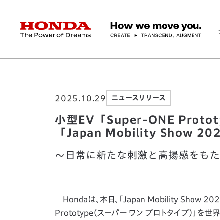
HONDA The Power of Dreams
ホーム
ニュースルーム
小型EV「Super-ONE
企業情報 トップ
事業 トップ
テクノロジー/イノベーション トップ
サステナビリティ トップ
投資家情報 トップ
ニュースルーム
Discover Honda
2025.10.29
ニュースリリース
社長メッセージ
クルマ
研究開発
ESGレポート
経営方針
ニュースルーム
Discover Honda
バイク
テクノロジー
IR資料室
Honda Report
経営方針
パワープロダクツ
財務・業績情報
デザイン
会社概要
環境
オープンイノベーショ
マリン
社会
株式・債券情報
ヒストリー
その他事
ガバナン
コ
小型EV「Super-ONE Proto
「Japan Mobility Show
～日常に新たな刺激と高揚感をもた
Hondaは、本日、「Japan Mobility Sho
Prototype（スーパー ワン プロトタイプ）」を世界