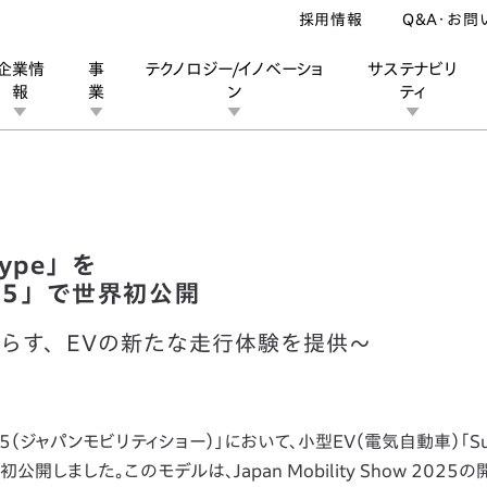
採用情報
Q&A・お問
企業情
事
テクノロジー/イノベーショ
サステナビリ
報
業
ン
ティ
 Prototype」を「Japan Mobility Show 2025」で世界初公開
ン
業
ス
ーポレートブランド
IRカレンダー
安全への取り組み
個人投資家の皆様へ
企業スポーツ
品質への取り組み
モータースポーツ
Honda Report
type」を
 2025」で世界初公開
らす、EVの新たな走行体験を提供～
w 2025（ジャパンモビリティショー）」において、小型EV（電気自動車）「Su
初公開しました。このモデルは、Japan Mobility Show 202