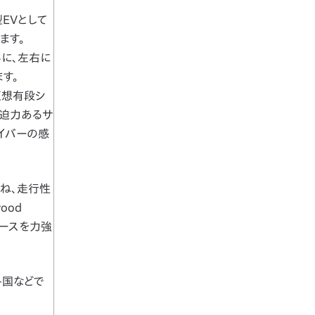
型EVとして
ます。
に、左右に
す。
仮想有段シ
な迫力あるサ
イバーの感
重ね、走行性
ood
ムコースを力強
各国などで