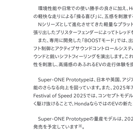
環境性能や日常での使い勝手の良さに加え、Hondaな
の軽快な走りによる「操る喜び」に、五感を刺激
Nシリーズとして進化させてきた軽量なプラット
張り出したブリスターフェンダーによってトレッド
また、専用に開発した「BOOSTモード」では
フト制御とアクティブサウンドコントロールシス
ウンドと鋭いシフトフィーリングを演出します。こ
性を刺激し、高揚感のあふれるEVの走行体験を提
Super-ONE Prototypeは、日本や英
能のさらなる向上を図っています。また、2025年
Festival of Speed 2025では、コンセプ
く駆け抜けることで、HondaならではのEVの新
Super-ONE Prototypeの量産モデル
※
発売を予定しています
。