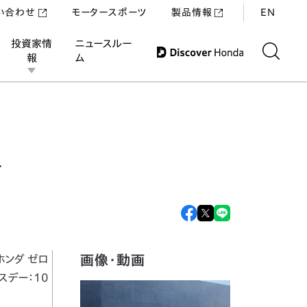
い合わせ
モータースポーツ
製品情報
EN
投資家情
ニュースルー
報
ム
 Show 2025」で世界初公開
を
画像・動画
（ホンダ ゼロ
スデー：10