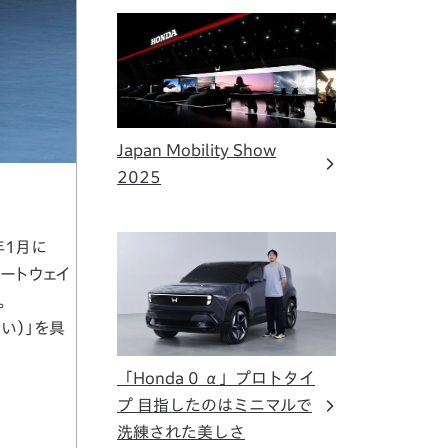
Japan Mobility Show
2025
年1月に
ゲートウェイ
。
賢い）」を具
「Honda 0 α」プロトタイ
プ 目指したのはミニマルで
洗練された美しさ