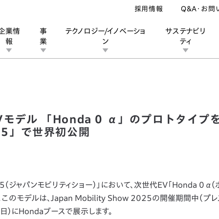
採用情報
Q&A・お問
企業情
事
テクノロジー/イノベーショ
サステナビリ
報
業
ン
ティ
たなSUVモデル 「Honda 0 α」のプロトタイプを「Japan Mobility
ン
業
ス
ーポレートブランド
IRカレンダー
安全への取り組み
個人投資家の皆様へ
企業スポーツ
品質への取り組み
モータースポーツ
Honda Report
Vモデル 「Honda 0 α」のプロトタイプ
 2025」で世界初公開
 2025（ジャパンモビリティショー）」において、次世代EV「Honda 0 α
デルは、Japan Mobility Show 2025の開催期間中（プレ
日）にHondaブースで展示します。