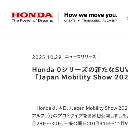
HONDA The Power of Dreams
ホーム
ニュースルーム
Honda 0シリーズの新
企業情報 トップ
事業 トップ
テクノロジー/イノベーション トップ
サステナビリティ トップ
投資家情報 トップ
ニュースルーム
Discover Honda
2025.10.29
ニュースリリース
社長メッセージ
クルマ
研究開発
ESGレポート
経営方針
ニュースルーム
Discover Honda
バイク
テクノロジー
IR資料室
Honda Report
経営方針
パワープロダクツ
財務・業績情報
デザイン
会社概要
環境
オープンイノベーショ
マリン
社会
株式・債券情報
ヒストリー
その他事
ガバナン
コ
Honda 0シリーズの新たなSU
「Japan Mobility Show
Hondaは、本日、「Japan Mobility Show
アルファ）」のプロトタイプを世界初公開しました。このモ
月29日～30日、一般公開日：10月31日～11月9