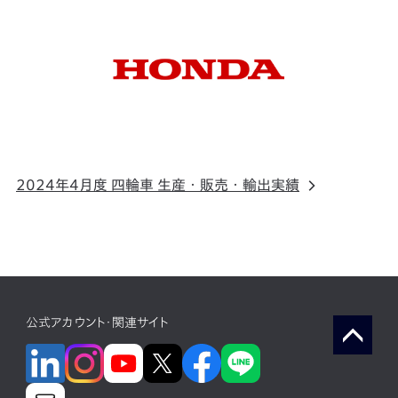
2024年4月度 四輪車 生産・販売・輸出実績
公式アカウント・関連サイト