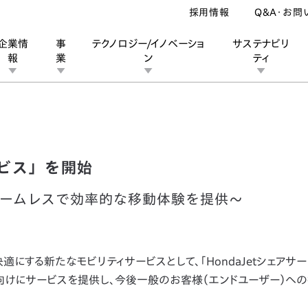
採用情報
Q&A・お問
企業情
事
テクノロジー/イノベーショ
サステナビリ
報
業
ン
ティ
tシェアサービス」を開始
ン
業
ス
ーポレートブランド
IRカレンダー
安全への取り組み
個人投資家の皆様へ
企業スポーツ
品質への取り組み
モータースポーツ
Honda Report
ービス」を開始
ームレスで効率的な移動体験を提供～
にする新たなモビリティサービスとして、「HondaJetシェアサー
様向けにサービスを提供し、今後一般のお客様（エンドユーザー）へ