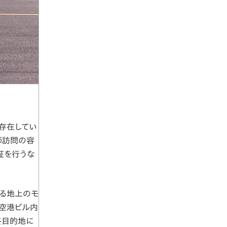
存在してい
師訪問の容
証を行うな
する地上のモ
、空港ビル内
終目的地に