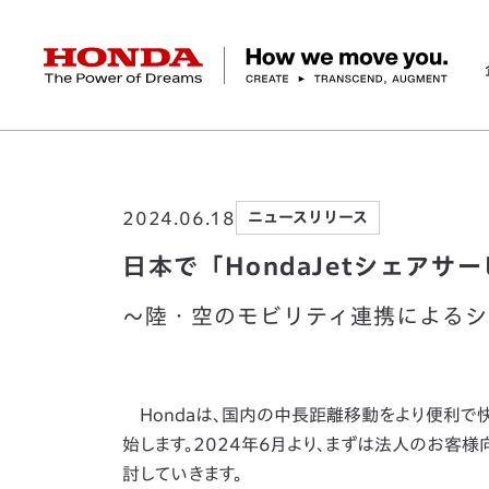
HONDA The Power of Dreams
ホーム
ニュースルーム
日本で「HondaJe
企業情報 トップ
事業 トップ
テクノロジー/イノベーション トップ
サステナビリティ トップ
投資家情報 トップ
ニュースルーム
Discover Honda
2024.06.18
ニュースリリース
社長メッセージ
クルマ
研究開発
ESGレポート
経営方針
ニュースルーム
Discover Honda
バイク
テクノロジー
IR資料室
Honda Report
経営方針
パワープロダクツ
財務・業績情報
デザイン
会社概要
環境
オープンイノベーショ
マリン
社会
株式・債券情報
ヒストリー
その他事
ガバナン
コ
日本で「HondaJetシェアサ
～陸・空のモビリティ連携によるシ
Hondaは、国内の中長距離移動をより便利で快適
始します。2024年6月より、まずは法人のお客
討していきます。