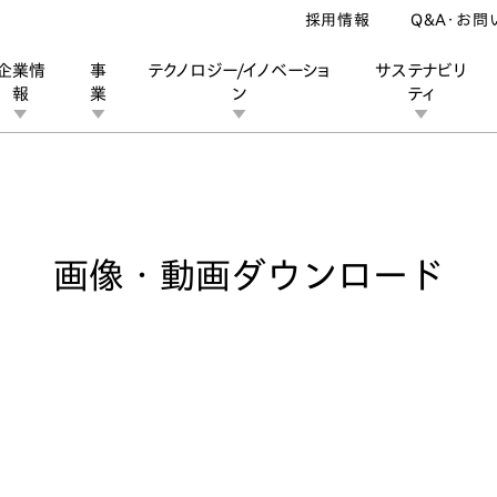
採用情報
Q&A・お問
企業情
事
テクノロジー/イノベーショ
サステナビリ
報
業
ン
ティ
像・動画ダウンロード
ン
業
ス
ーポレートブランド
IRカレンダー
安全への取り組み
個人投資家の皆様へ
企業スポーツ
品質への取り組み
モータースポーツ
Honda Report
画像・動画ダウンロード