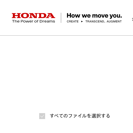
HONDA The Power of Dreams
ホーム
ニュースルーム
ニュースリリース
画
企業情報 トップ
事業 トップ
テクノロジー/イノベーション トップ
サステナビリティ トップ
投資家情報 トップ
ニュースルーム
Discover Honda
社長メッセージ
クルマ
研究開発
ESGレポート
経営方針
ニュースルーム
Discover Honda
バイク
テクノロジー
IR資料室
Honda Report
経営方針
パワープロダクツ
財務・業績情報
デザイン
会社概要
環境
オープンイノベーショ
マリン
社会
株式・債券情報
ヒストリー
その他事
ガバナン
コ
すべてのファイルを選択する