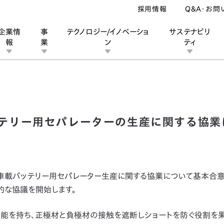
採用情報
Q&A・お問
企業情
事
テクノロジー/イノベーショ
サステナビリ
報
業
ン
ティ
の車載バッテリー用セパレーターの生産に関する協業に基本合意
ン
業
ス
ーポレートブランド
IRカレンダー
安全への取り組み
個人投資家の皆様へ
企業スポーツ
品質への取り組み
モータースポーツ
Honda Report
テリー用セパレーターの生産に関する協業
る車載バッテリー用セパレーター生産に関する協業について基本合意
的な協議を開始します。
能を持ち、正極材と負極材の接触を遮断しショートを防ぐ役割を