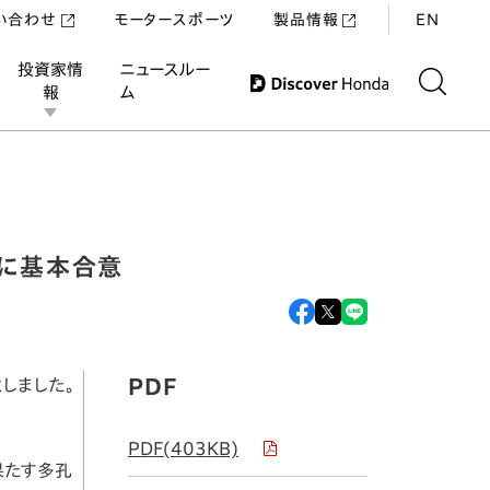
い合わせ
モータースポーツ
製品情報
EN
投資家情
ニュースルー
報
ム
に基本合意
PDF
しました。
PDF(403KB)
果たす多孔