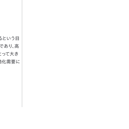
するという目
であり、高
とって大き
動化需要に