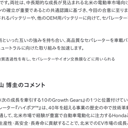
材です。両社は、中長期的な成長が見込まれる北米の電動車市場向
ンの確立が重要であるとの共通認識に基づき、今回の合意に至りま
載されるバッテリーや、他のOEM用バッテリーに向けて、セパレータ
といった互いの強みを持ち合い、高品質なセパレーターを車載バ
ニュートラルに向けた取り組みを加速します。
物質透過性を有し、セパレーターやイオン交換膜などに用いられる
山 博圭のコメント
の成長を牽引する10のGrowth Gears』の1つと位置付けてい
パレーター『ハイポア™』は、40年を超える事業の歴史の中で技術革
を通して、北米市場で経験が豊富で自動車電動化に注力するHonda
生産性・高安全・長寿命に貢献することで、北米でのEV市場の成