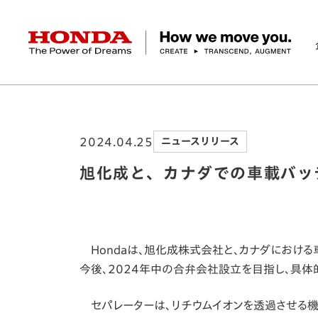
HONDA The Power of Dreams
ホーム
ニュースルーム
旭化成と、カナダで
企業情報 トップ
事業 トップ
テクノロジー/イノベーション トップ
サステナビリティ トップ
投資家情報 トップ
ニュースルーム
Discover Honda
2024.04.25
ニュースリリース
社長メッセージ
クルマ
研究開発
ESGレポート
経営方針
ニュースルーム
Discover Honda
バイク
テクノロジー
IR資料室
Honda Report
経営方針
パワープロダクツ
財務・業績情報
デザイン
会社概要
環境
オープンイノベーショ
マリン
社会
株式・債券情報
ヒストリー
その他事
ガバナン
コ
旭化成と、カナダでの車載バッ
Hondaは、旭化成株式会社と、カナダにおけ
今後、2024年中の合弁会社設立を目指し、具体
セパレーターは、リチウムイオンを透過させる機