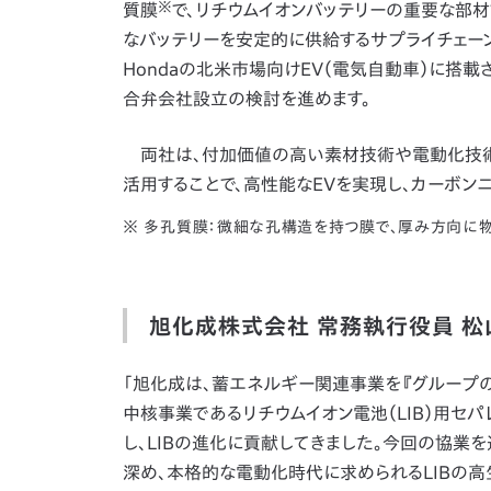
※
質膜
で、リチウムイオンバッテリーの重要な部
なバッテリーを安定的に供給するサプライチェー
Hondaの北米市場向けEV（電気自動車）に搭
合弁会社設立の検討を進めます。
両社は、付加価値の高い素材技術や電動化技術
活用することで、高性能なEVを実現し、カーボン
※ 多孔質膜：微細な孔構造を持つ膜で、厚み方向に
旭化成株式会社 常務執行役員 松
「旭化成は、蓄エネルギー関連事業を『グループの次
中核事業であるリチウムイオン電池（LIB）用セ
し、LIBの進化に貢献してきました。今回の協業
深め、本格的な電動化時代に求められるLIBの高