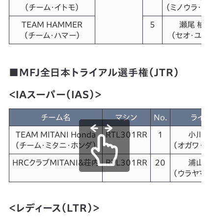
（チーム・イトモ）
（ミノウラ・ミュ
TEAM HAMMER
5
瀬尾 柚姫
（チーム・ハマー）
（セオ・ユズキ
■MFJ全日本トライアル選手権（JTR）
＜IAスーパー（IAS）＞
チーム名
マシン
No.
ライダー
TEAM MITANI Honda
RTL301RR
1
小川 友
（チーム・ミタニ・ホンダ）
（オガワ・トモ
HRCクラブMITANI＆荘内
RTL301RR
20
浦山 瑞
（ウラヤマ・ミ
＜レディース（LTR）＞