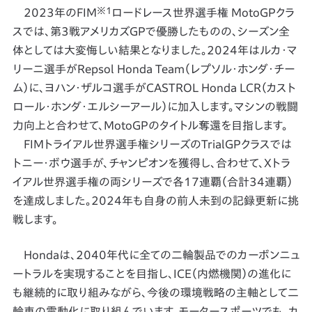
※1
2023年のFIM
ロードレース世界選手権 MotoGPクラ
スでは、第3戦アメリカズGPで優勝したものの、シーズン全
体としては大変悔しい結果となりました。2024年はルカ・マ
リーニ選手がRepsol Honda Team（レプソル・ホンダ・チー
ム）に、ヨハン・ザルコ選手がCASTROL Honda LCR（カスト
ロール・ホンダ・エルシーアール）に加入します。マシンの戦闘
力向上と合わせて、MotoGPのタイトル奪還を目指します。
FIMトライアル世界選手権シリーズのTrialGPクラスでは
トニー・ボウ選手が、チャンピオンを獲得し、合わせて、Xトラ
イアル世界選手権の両シリーズで各17連覇（合計34連覇）
を達成しました。2024年も自身の前人未到の記録更新に挑
戦します。
Hondaは、2040年代に全ての二輪製品でのカーボンニュ
ートラルを実現することを目指し、ICE（内燃機関）の進化に
も継続的に取り組みながら、今後の環境戦略の主軸として二
輪車の電動化に取り組んでいます。モータースポーツでも、カ