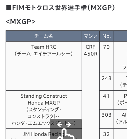
■FIMモトクロス世界選手権（MXGP）
＜MXGP＞
チーム名
マシン
No.
ラ
Team HRC
CRF
70
Ru
（
チーム・エイチアールシー）
450R
Fern
（ル
フェル
243
Tim 
（ティム
Standing Construct
41
Pauls
Honda MXGP
（ポールズ
（スタンディング・
303
Albert
コンストラクト・
（アルベル
ホンダ・エムエックスジーピー）
JM Honda Racing
32
Br