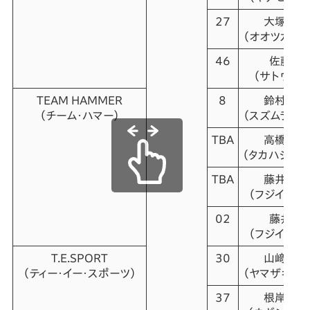
27
大塚 貴
（オオツカ・タ
46
佐藤 力
（サトウ・リ
TEAM HAMMER
8
鈴村 英
（チーム・ハマー）
（スズムラ・エ
TBA
高橋 央
（タカハシ・オ
TBA
藤井 一
（フジイ・カズ
02
藤井 武
（フジイ・タケ
T.E.SPORT
30
山﨑 巧
（ティー・イー・スポーツ）
（ヤマザキ・タ
37
根岸 瑞