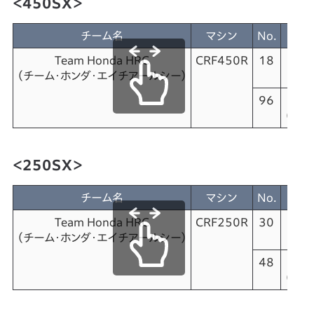
＜450SX＞
チーム名
マシン
No.
Team Honda HRC
CRF450R
18
Je
（チーム・ホンダ・
エイチアールシー）
（ジェ
96
Hun
（ハン
＜250SX＞
チーム名
マシン
No.
Team Honda HRC
CRF250R
30
（チーム・ホンダ・
エイチアールシー）
（シ
48
Cha
（チャ