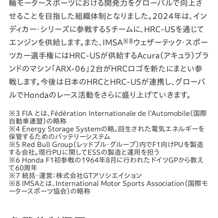
輪モータースポーツにおける開発力をグローバルで向上さ
せることを目指した組織体制となりました。2024年は、イン
ディカー・シリーズに参戦する5チームに、HRC-USを通じて
※8
エンジンを供給します。また、IMSA
ウェザーテック・スポー
ツカー選手権にはHRC-USが供給するAcura（アキュラ）ブラ
ンドのマシン「ARX-06」2台がHRCロゴを新たにまとい参
戦します。今後は日本のHRCとHRC-USが連携し、グローバ
ルでHondaのレース活動をさらに盛り上げていきます。
※3 FIA とは、Fédération Internationale de l'Automobile（国際
自動車連盟）の略称
※4 Energy Storage Systemの略。回生された電気エネルギーを
保管するためのバッテリーシステム
※5 Red Bull Group（レッドブル・グループ）内でF1向けPUを製造
する会社。現行PUに関してESSの製造と運用を担う
※6 Honda F1初参戦の1964年8月に行われたドイツGPから数え
て60周年
※7 統括・運営：株式会社GTアソシエイション
※8 IMSAとは、International Motor Sports Association（国際モ
ータースポーツ協会）の略称