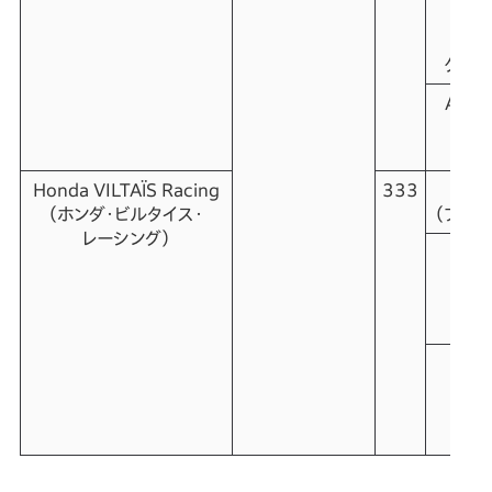
Kuś
（ジ
クシェ
Artur
（ア
ヴィ
Honda VILTAÏS Racing
333
Flo
（ホンダ・ビルタイス・
（フロリ
レーシング）
S
Od
（ス
オデ
L
M
（レ
メ