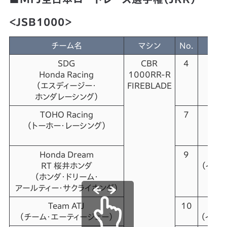
＜JSB1000＞
チーム名
マシン
No.
ラ
SDG
CBR
4
名越
Honda Racing
1000RR-R
（ナ
（エスディージー・
FIREBLADE
テッ
ホンダレーシング）
TOHO Racing
7
清成
（トーホー・レーシング）
（キ
リュ
Honda Dream
9
伊藤
RT 桜井ホンダ
（イトウ
（ホンダ・ドリーム・
アールティー・サクライホンダ）
Team ATJ
10
岩
（チーム・エーティージェー）
（イワタ