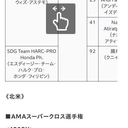
ウィズ・アステモ）
（アンディ・フ
イズディハ
41
Nakari
Atiratphuv
（ナカリン
アティラプワ
SDG Team HARC-PRO
92
國井 勇
Honda Ph.
（クニイ・ユ
（エスディージー・チーム・
ハルク・プロ・
ホンダ・フィリピン）
《北米》
■AMAスーパークロス選手権