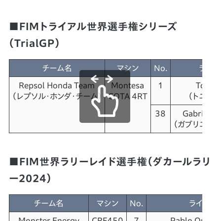
■FIMトライアル世界選手権シリーズ
（TrialGP）
チーム名
マシン
No.
ライダ
Repsol Honda Team
Montesa
1
Toni 
（レプソル・ホンダ・チーム）
COTA 4RT
（トニー・
38
Gabriel Ma
（ガブリエル・
■FIM世界ラリーレイド選手権（ダカールラリ
ー2024）
チーム名
マシン
No.
ライダー
Monster Energy
CRF450
7
Pablo Quintan