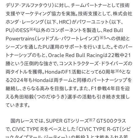
デリア・アルファタウリ）に対し、チームパートナーとして技術
支援やマーケティング協力を実施。技術支援として、株式会社
ホンダ・レーシング（以下、HRC）がパワーユニット（以下、
※4
PU）のESS
以外のコンポーネントを製造し、Red Bull
※5
Powertrains（レッドブル・パワートレインズ）
への供給と
シーズンを通したPU運用のサポートを行いました。そのパー
トナーシップのもと、Oracle Red Bull Racingは22戦中21
勝という圧倒的な強さで、コンストラクターズ・ドライバーズの
※6
両タイトルを獲得。HondaのF1活動にとって60周年
とな
る2024年もHondaは両チームと同様のパートナーシップを
継続し、さらなる高みを目指します。また、F1参戦4年目を迎
える角田裕毅（つのだゆうき）選手の活動も引き続き支援し
ていきます。
※7
国内レースでは、SUPER GTシリーズ
GT500クラス
で、CIVIC TYPE Rをベースとした「CIVIC TYPE R-GT（シビ
ック タイプアール ジーティー）」の新投入と才能あふれる若