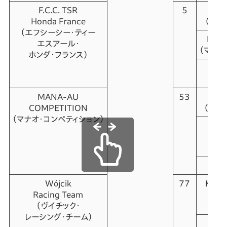
F.C.C. TSR
5
Jo
Honda France
（ジョ
（エフシーシー・ティー
Mike
エスアール・
（マイク
ホンダ・フランス）
Ala
（アラ
MANA-AU
53
Marc
COMPETITION
（マル
（マナオ・コンペティション）
Samu
（サ
ト
Wójcik
77
Kami
Racing Team
（
（ヴイチック・
クシ
レーシング・
チーム）
J