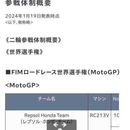
参戦体制概要
2024年1月19日発表時点
＜以下、敬称略＞
《二輪参戦体制概要》
《世界選手権》
■FIMロードレース世界選手権（MotoGP）
＜MotoGP＞
チーム名
マシン
No.
Repsol Honda Team
RC213V
10
（レプソル・ホンダ・チーム）