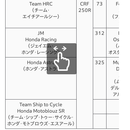
Team HRC
CRF
73
Ferru
（チーム・
250R
Zanc
エイチアールシー）
（フェル
ザン
JM
312
Haak
Honda Racing
Osterh
（ジェイエム・
（ハー
ホンダ・
レーシング）
オスターハ
Honda Astra
325
Muham
（ホンダ・アストラ）
Delvin
Alfar
（ムハン
デルビン
アルファ
Team Ship to Cycle
TB
Honda Motoblouz SR
（チーム・シップ・トゥー・サイクル・
TB
ホンダ・モトブロウズ・エスアール）