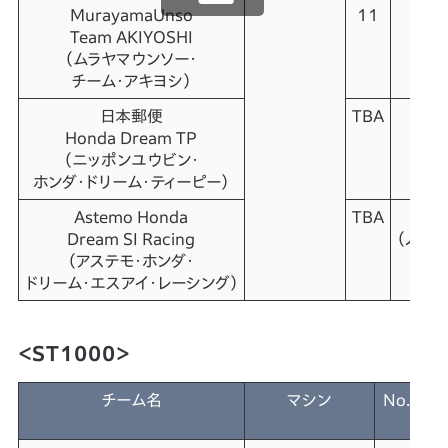
MurayamaUnso
11
秋吉
Team AKIYOSHI
（ア
（ムラヤマウンソー・
コウ
チーム・アキヨシ）
日本郵便
TBA
高
Honda Dream TP
（タ
（ニッポンユウビン・
タ
ホンダ・
ドリーム・ティーピー）
Astemo Honda
TBA
野左
Dream SI Racing
（ノザネ
（アステモ・ホンダ・
ドリーム・エスアイ・レーシング）
＜ST1000＞
チーム名
マシン
No.