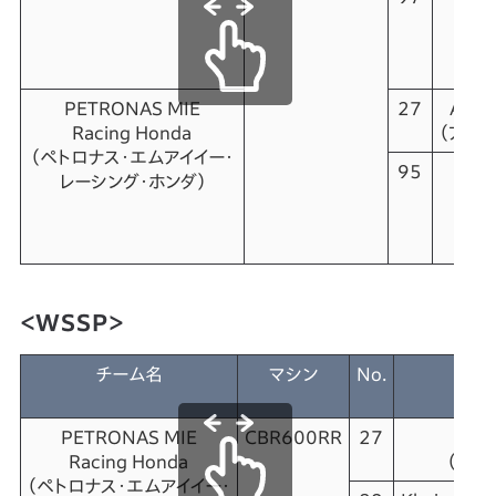
ビ
PETRONAS MIE
27
Adam
Racing Honda
（アダム
（ペトロナス・エムアイイー・
95
レーシング・ホンダ）
Ma
マッ
＜WSSP＞
チーム名
マシン
No.
ラ
PETRONAS MIE
CBR600RR
27
鳥羽
Racing Honda
（トバ
（ペトロナス・エムアイイー・