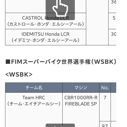
36
CASTROL Honda LCR
5
（カストロール・ホンダ・エルシーアール）
IDEMITSU Honda LCR
30
（イデミツ・ホンダ・エルシーアール）
（
■FIMスーパーバイク世界選手権（WSBK）
＜WSBK＞
チーム名
マシン
No.
Team HRC
CBR1000RR-R
7
（チーム・エイチアールシー）
FIREBLADE SP
L
（
レ
97