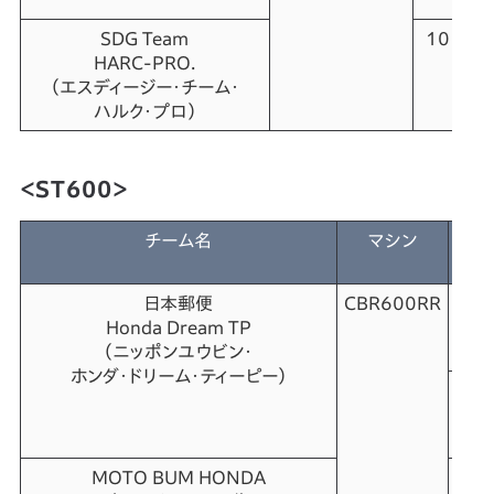
SDG Team
10
國
HARC-PRO.
（
（エスディージー・チーム・
ハルク・プロ）
＜ST600＞
チーム名
マシン
No.
日本郵便
CBR600RR
5
Honda Dream TP
（ニッポンユウビン・
ホンダ・ドリーム・ティーピー）
TBA
MOTO BUM HONDA
7