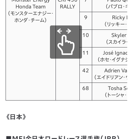
Honda Team
RALLY
（パブロ・キンタ
（モンスターエナジー・
9
Ricky Brab
ホンダ・チーム）
（リッキー・ブラ
10
Skyler How
（スカイラー・ハ
11
José Ignacio C
（ホセ･イグナシオ･
42
Adrien Van Be
（エイドリアン・ヴァン
68
Tosha Schar
（トーシャ・シャ
《日本》
■MFJ全日本ロードレース選手権（JRR）