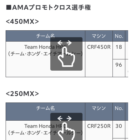
■AMAプロモトクロス選手権
＜450MX＞
チーム名
マシン
No.
Team Honda HRC
CRF450R
18
Je
（チーム・ホンダ・
エイチアールシー）
（ジェ
96
Hun
（ハン
＜250MX＞
チーム名
マシン
No.
Team Honda HRC
CRF250R
30
（チーム・ホンダ・
エイチアールシー）
（シ