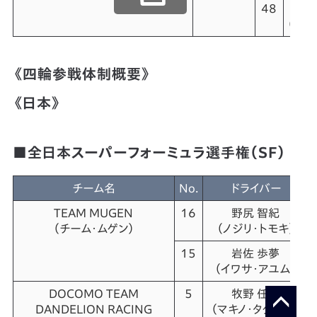
48
Cha
（チャ
《四輪参戦体制概要》
《日本》
■全日本スーパーフォーミュラ選手権（SF）
チーム名
No.
ドライバー
TEAM MUGEN
16
野尻 智紀
（チーム・ムゲン）
（ノジリ・トモキ）
15
岩佐 歩夢
（イワサ・アユム）
DOCOMO TEAM
5
牧野 任祐
DANDELION RACING
（マキノ・タダスケ）