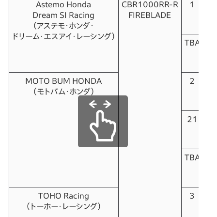
Astemo Honda
CBR1000RR-R
1
渡
Dream SI Racing
FIREBLADE
（
（アステモ・ホンダ・
ドリーム・エスアイ・レーシング）
TBA
作
（
コ
MOTO BUM HONDA
2
荒
（モトバム・ホンダ）
（
21
松
（
ヤ
TBA
伊
（
モ
TOHO Racing
3
國
（トーホー・レーシング）
（