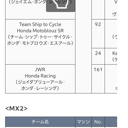
（
ジェイエム・ホンダ・レーシング）
Van D
（ブ
ヴァン・
Team Ship to Cycle
92
Val
Honda Motoblouz SR
Gui
（チーム・シップ・トゥー・サイクル・
（ヴァレ
ホンダ・モトブロウズ・エスアール）
グ
24
Kevin
（ケビン
JWR
161
Al
Honda Racing
Ost
（ジェイダブリューアール・
（ア
ホンダ・レーシング）
オスト
＜MX2＞
チーム名
マシン
No.
ライ