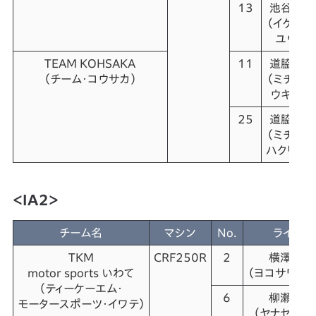
13
池谷 優
（イケガヤ
ユウタ）
TEAM KOHSAKA
11
道脇 右
（チーム・コウサカ）
（ミチワキ
ウキョウ
25
道脇 白
（ミチワキ
ハクリュウ
＜IA2＞
チーム名
マシン
No.
ライダー
TKM
CRF250R
2
横澤 拓
motor sports いわて
（ヨコサワ・タ
（ティーケーエム・
6
柳瀬 大
モータースポーツ・イワテ）
（ヤナセ・タイ