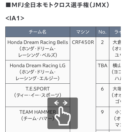
■MFJ全日本モトクロス選手権（JMX）
＜IA1＞
チーム名
マシン
No.
ライダー
Honda Dream Racing Bells
CRF450R
2
大倉 由
（ホンダ・ドリーム・
（オオクラ
レーシング・ベルズ）
ユウキ）
Honda Dream Racing LG
TBA
横山 遥
（ホンダ・ドリーム・
（ヨコヤマ
レーシング・エルジー）
ハルキ）
T.E.SPORT
6
大塚 豪
（ティー・イー・スポーツ）
（オオツカ
ゴウタ）
TEAM HAMMER
9
小方 誠
（チーム・ハマー）
（オガタ・
マコト）