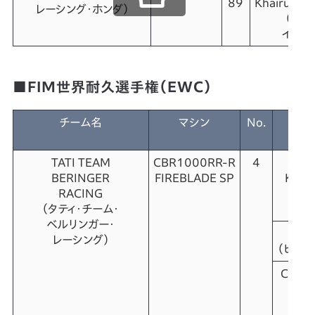
89
Khairul Id
レーシング・ホンダ）
（カイ
イダム
■FIM世界耐久選手権（EWC）
チーム名
マシン
No.
TATI TEAM
CBR1000RR-R
4
BERINGER
FIREBLADE SP
Krum
RACING
（
（タティ・チーム・
クラ
ベルリンガー・
Hu
レーシング）
（ヒュー
Corent
（コ
ペ