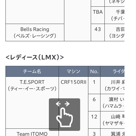
（ネギシ・ミズ
TBA
千葉 蓮
（チバ・ハズ
Bells Racing
43
吉田 琉
（ベルズ・レーシング）
（ヨシダ・ルク
＜レディース（LMX）＞
チーム名
マシン
No.
ライダー
T.E.SPORT
CRF150RⅡ
1
川井 麻央
（ティー・イー・スポーツ）
（カワイ・マナカ
6
濵村 いぶき
（ハマムラ・イブ
12
山﨑 琴乃
（ヤマザキ・コト
Team ITOMO
3
箕浦 未夢