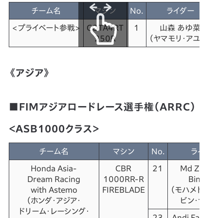
チーム名
マシン
No.
ライダー
<プライベート参戦>
COTA4RT
1
山森 あゆ菜
250R
（ヤマモリ・アユナ）
《アジア》
■FIMアジアロードレース選手権（ARRC）
＜ASB1000クラス＞
チーム名
マシン
No.
ライダ
Honda Asia-
CBR
21
Md Zaqh
Dream Racing
1000RR-R
Bin Zaid
with Astemo
FIREBLADE
（モハメド・ザ
（ホンダ・アジア・
ビン・ザイデ
ドリーム・
レーシング・
23
Andi Farid I