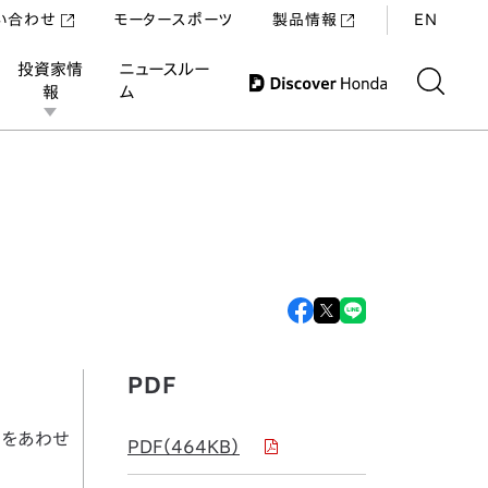
い合わせ
モータースポーツ
製品情報
EN
投資家情
ニュースルー
報
ム
PDF
資をあわせ
PDF（464KB）