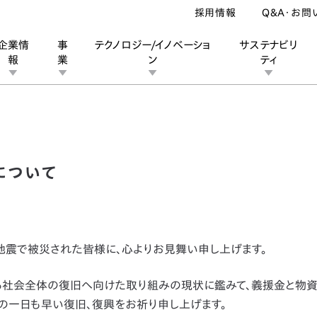
採用情報
Q&A・お問
企業情
事
テクノロジー/イノベーショ
サステナビリ
報
業
ン
ティ
震への支援について
ン
業
ス
ーポレートブランド
IRカレンダー
安全への取り組み
個人投資家の皆様へ
企業スポーツ
品質への取り組み
モータースポーツ
Honda Report
について
地震で被災された皆様に、心よりお見舞い申し上げます。
社会全体の復旧へ向けた取り組みの現状に鑑みて、義援金と物
の一日も早い復旧、復興をお祈り申し上げます。