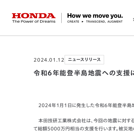
HONDA The Power of Dreams
ホーム
ニュースルーム
令和6年能登半島地
企業情報 トップ
事業 トップ
テクノロジー/イノベーション トップ
サステナビリティ トップ
投資家情報 トップ
ニュースルーム
Discover Honda
2024.01.12
ニュースリリース
社長メッセージ
クルマ
研究開発
ESGレポート
経営方針
ニュースルーム
Discover Honda
バイク
テクノロジー
IR資料室
Honda Report
経営方針
パワープロダクツ
財務・業績情報
デザイン
会社概要
環境
オープンイノベーショ
マリン
社会
株式・債券情報
ヒストリー
その他事
ガバナン
コ
令和6年能登半島地震への支援
2024年1月1日に発生した令和6年能登半島
本田技研工業株式会社は、今回の地震に対する
て総額5000万円相当の支援を行います。被災地