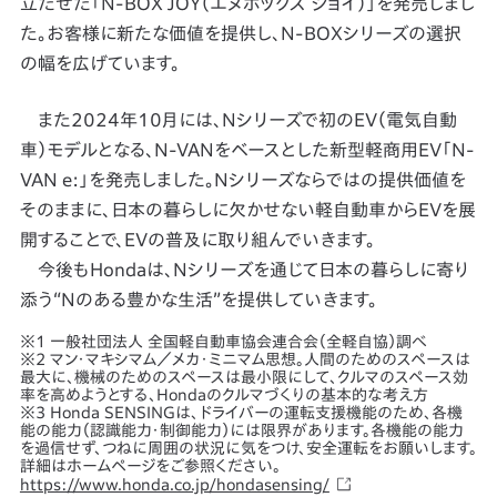
立たせた「N-BOX JOY（エヌボックス ジョイ）」を発売しまし
た。お客様に新たな価値を提供し、N-BOXシリーズの選択
の幅を広げています。
また2024年10月には、Nシリーズで初のEV（電気自動
車）モデルとなる、N-VANをベースとした新型軽商用EV「N-
VAN e:」を発売しました。Nシリーズならではの提供価値を
そのままに、日本の暮らしに欠かせない軽自動車からEVを展
開することで、EVの普及に取り組んでいきます。
今後もHondaは、Nシリーズを通じて日本の暮らしに寄り
添う“Nのある豊かな生活”を提供していきます。
※1 一般社団法人 全国軽自動車協会連合会（全軽自協）調べ
※2 マン・マキシマム／メカ・ミニマム思想。人間のためのスペースは
最大に、機械のためのスペースは最小限にして、クルマのスペース効
率を高めようとする、Hondaのクルマづくりの基本的な考え方
※3 Honda SENSINGは、ドライバーの運転支援機能のため、各機
能の能力（認識能力・制御能力）には限界があります。各機能の能力
を過信せず、つねに周囲の状況に気をつけ、安全運転をお願いします。
詳細はホームページをご参照ください。
https://www.honda.co.jp/hondasensing/