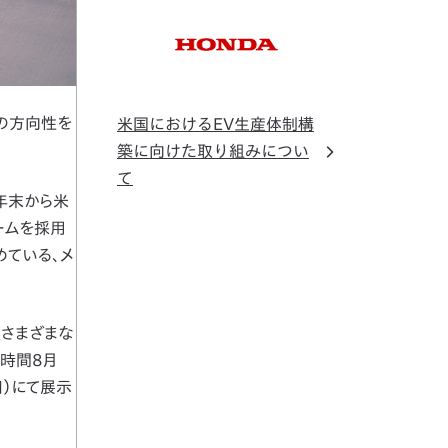
ルの方向性を
米国におけるEV生産体制構
築に向けた取り組みについ
て
5年末から米
ームを採用
めている、メ
でさまざまな
現地時間8月
8日）にて展示