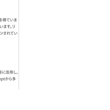
を得ていま
います。リ
インされてい
大限に活用し、
eptから多