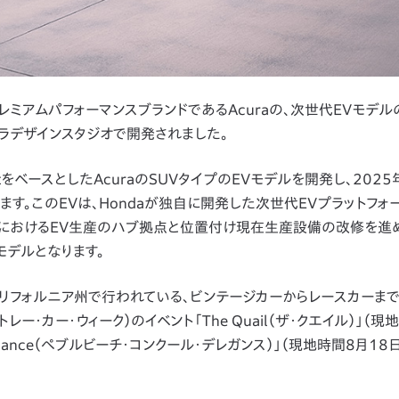
eptは、プレミアムパフォーマンスブランドであるAcuraの、次世代EVモデ
ラデザインスタジオで開発されました。
onceptをベースとしたAcuraのSUVタイプのEVモデルを開発し、202
す。このEVは、Hondaが独自に開発した次世代EVプラットフォ
米におけるEV生産のハブ拠点と位置付け現在生産設備の改修を進
モデルとなります。
tは、米国カリフォルニア州で行われている、ビンテージカーからレースカーま
ントレー・カー・ウィーク）のイベント「The Quail（ザ・クエイル）」（
 d'Elegance（ぺブルビーチ・コンクール・デレガンス）」（現地時間8月1