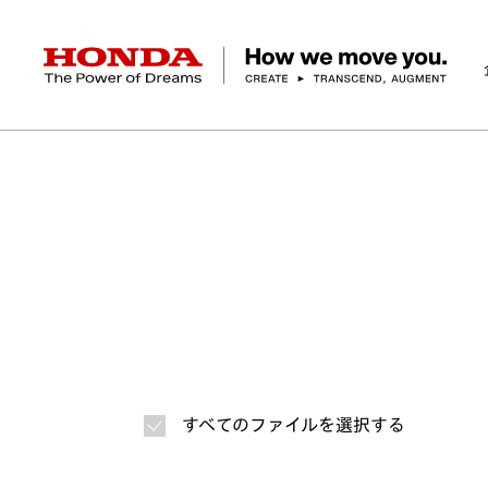
HONDA The Power of Dreams
ホーム
ニュースルーム
ニュースリリース
画
企業情報 トップ
事業 トップ
テクノロジー/イノベーション トップ
サステナビリティ トップ
投資家情報 トップ
ニュースルーム
Discover Honda
社長メッセージ
クルマ
研究開発
ESGレポート
経営方針
ニュースルーム
Discover Honda
バイク
テクノロジー
IR資料室
Honda Report
経営方針
パワープロダクツ
財務・業績情報
デザイン
会社概要
環境
オープンイノベーショ
マリン
社会
株式・債券情報
ヒストリー
その他事
ガバナン
コ
すべてのファイルを選択する