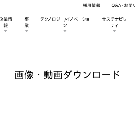
採用情報
Q&A・お問
企業情
事
テクノロジー/イノベーショ
サステナビリ
報
業
ン
ティ
像・動画ダウンロード
ン
業
ス
ーポレートブランド
IRカレンダー
安全への取り組み
個人投資家の皆様へ
企業スポーツ
品質への取り組み
モータースポーツ
Honda Report
画像・動画ダウンロード