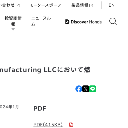
い合わせ
モータースポーツ
製品情報
EN
投資家情
ニュースルー
報
ム
 LLCにおいて燃料電池システムの生産を開始
ufacturing LLCにおいて燃
024年1月
PDF
PDF（415KB）