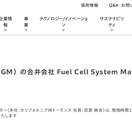
採用情報
Q&A・お問
企業情
事
テクノロジー/イノベーショ
サステナビリ
報
業
ン
ティ
ターズ（GM）の合弁会社 Fuel Cell System Manufacturing
ン
業
ス
ーポレートブランド
IRカレンダー
安全への取り組み
個人投資家の皆様へ
企業スポーツ
品質への取り組み
モータースポーツ
Honda Report
の合弁会社 Fuel Cell System Man
ター（本社：カリフォルニア州トーランス 社長：貝原 典也）は、現地時間2
いたします