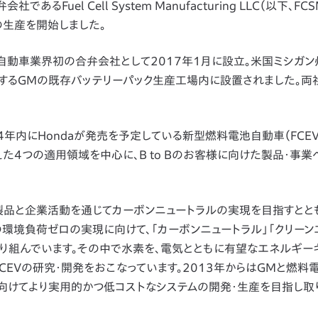
Fuel Cell System Manufacturing LLC（以下、FCS
の生産を開始しました。
自動車業界初の合弁会社として2017年1月に設立。米国ミシガン
を有するGMの既存バッテリーパック生産工場内に設置されました。両
4年内にHondaが発売を予定している新型燃料電池自動車（FCE
えた4つの適用領域を中心に、B to Bのお客様に向けた製品・事
ての製品と企業活動を通じてカーボンニュートラルの実現を目指すとと
環境負荷ゼロの実現に向けて、「カーボンニュートラル」「クリーン
取り組んでいます。その中で水素を、電気とともに有望なエネルギー
CEVの研究・開発をおこなっています。2013年からはGMと燃料
向けてより実用的かつ低コストなシステムの開発・生産を目指し取