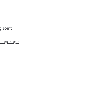
 Joint
t-hydroge