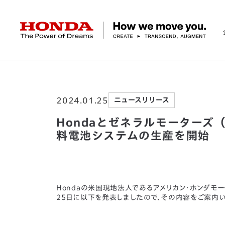
HONDA The Power of Dreams
ホーム
ニュースルーム
Hondaとゼネラルモー
企業情報 トップ
事業 トップ
テクノロジー/イノベーション トップ
サステナビリティ トップ
投資家情報 トップ
ニュースルーム
Discover Honda
2024.01.25
ニュースリリース
社長メッセージ
クルマ
研究開発
ESGレポート
経営方針
ニュースルーム
Discover Honda
バイク
テクノロジー
IR資料室
Honda Report
経営方針
パワープロダクツ
財務・業績情報
デザイン
会社概要
環境
オープンイノベーショ
マリン
社会
株式・債券情報
ヒストリー
その他事
ガバナン
コ
Hondaとゼネラルモーターズ（GM）
料電池システムの生産を開始
Hondaの米国現地法人であるアメリカン・ホンダモー
25日に以下を発表しましたので、その内容をご案内