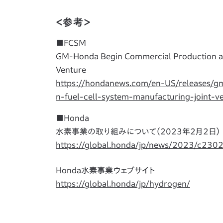
＜参考＞
■FCSM
GM-Honda Begin Commercial Production at I
Venture
https://hondanews.com/en-US/releases/gm
n-fuel-cell-system-manufacturing-joint-v
■Honda
水素事業の取り組みについて（2023年2月2日）
https://global.honda/jp/news/2023/c230
Honda水素事業ウェブサイト
https://global.honda/jp/hydrogen/