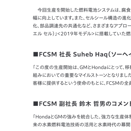
今回生産を開始した燃料電池システムは、腐食
幅に向上しています。また、セルシール構造の進
化、部品調達先の共通化など、さまざまなアプローチによ
エル セル）」＜2019年モデル＞に搭載していた
■FCSM 社長 Suheb Haq（ソー
「この度の生産開始は、GMとHondaにとって
組みにおいての重要なマイルストーンとなりまし
客様に提供するという使命のもとに、FCSMの全
■FCSM 副社長 鈴木 哲男のコメン
「HondaとGMの強みを統合した、強力な生産
来の水素燃料電池技術の活用と水素時代の幕開け