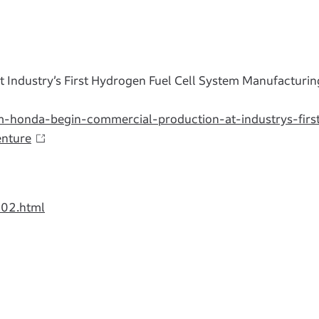
ndustry’s First Hydrogen Fuel Cell System Manufacturing
-honda-begin-commercial-production-at-industrys-firs
enture
202.html