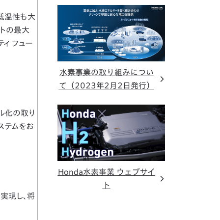
低温性も大
ットの最大
ティ フュー
水素事業の取り組みについ
て（2023年2月2日発行）
ラル化の取り
ステムをお
Honda水素事業 ウェブサイ
ト
実現し、将