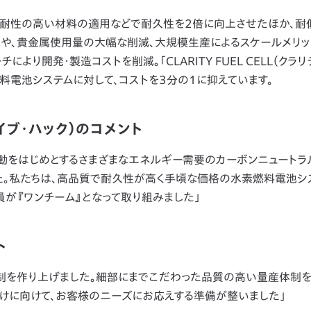
耐性の高い材料の適用などで耐久性を2倍に向上させたほか、耐
化や、貴金属使用量の大幅な削減、大規模生産によるスケールメリ
り開発・製造コストを削減。「CLARITY FUEL CELL（クラリ
燃料電池システムに対して、コストを3分の1に抑えています。
ヘイブ・ハック）のコメント
、移動をはじめとするさまざまなエネルギー需要のカーボンニュート
た。私たちは、高品質で耐久性が高く手頃な価格の水素燃料電池シ
員が『ワンチーム』となって取り組みました」
ト
体制を作り上げました。細部にまでこだわった品質の高い量産体制を
に向けて、お客様のニーズにお応えする準備が整いました」