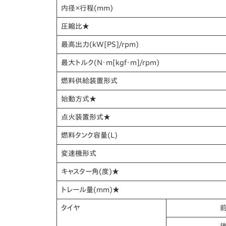
内径×行程
(mm)
圧縮比
★
最高出力
(kW[PS]/rpm)
最大トルク
(N・m[kgf・m]/rpm)
燃料供給装置形式
始動方式
★
点火装置形式
★
燃料タンク容量
(L)
変速機形式
キャスター角
(度)★
トレール量
(mm)★
タイヤ