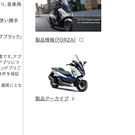
り、音楽再
の使い勝手
グブラック」
製品情報（FORZA）
要です。アプ
応アプリにつ
ォンアプリご
動作を保証
、通信にとも
製品アーカイブ