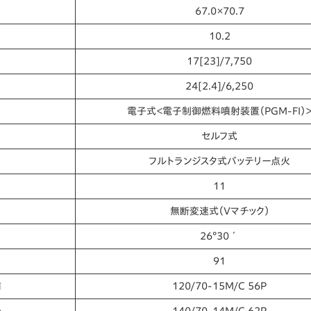
67.0×70.7
10.2
17[23]/7,750
24[2.4]/6,250
電子式＜電子制御燃料噴射装置（PGM-FI）
セルフ式
フルトランジスタ式バッテリー点火
11
無断変速式（Vマチック）
26°30´
91
前
120/70-15M/C 56P
後
140/70-14M/C 62P