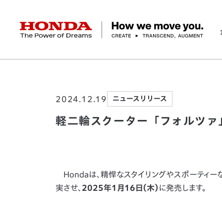
HONDA The Power of Dreams
ホーム
ニュースルーム
軽二輪スクーター「
企業情報 トップ
事業 トップ
テクノロジー/イノベーション トップ
サステナビリティ トップ
投資家情報 トップ
ニュースルーム
Discover Honda
2024.12.19
ニュースリリース
社長メッセージ
クルマ
研究開発
ESGレポート
経営方針
ニュースルーム
Discover Honda
バイク
テクノロジー
IR資料室
Honda Report
経営方針
パワープロダクツ
財務・業績情報
デザイン
会社概要
環境
オープンイノベーショ
マリン
社会
株式・債券情報
ヒストリー
その他事
ガバナン
コ
軽二輪スクーター「フォルツァ
Hondaは、精悍なスタイリングやスポーティ
実させ、
2025年1月16日（木）
に発売します。