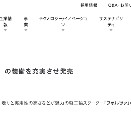
採用情報
Q&A・お問
企業情
事
テクノロジー/イノベーショ
サステナビリ
報
業
ン
ティ
フォルツァ」の装備を充実させ発売
ン
業
ス
ーポレートブランド
IRカレンダー
安全への取り組み
個人投資家の皆様へ
企業スポーツ
品質への取り組み
モータースポーツ
Honda Report
」の装備を充実させ発売
ーな走りと実用性の高さなどが魅力の軽二輪スクーター
「フォルツァ」