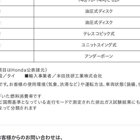
前
油圧式ディスク
後
油圧式ディスク
前
テレスコピック式
後
ユニットスイング式
アンダーボーン
目はHonda公表諸元）
. ■製造国／タイ ■輸入事業者／本田技研工業株式会社
す。お客様の使用環境（気象、渋滞など）や運転方法、車両状態（装備、
づいた燃料消費率です
含んだ国際基準となっている走行モードで測定された排出ガス試験結果に
よって分類されます
お客様からのお問い合わせは、