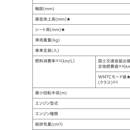
軸距
(mm)
最低地上高
(mm)★
シート高
(mm)★
車両重量
(kg)
乗車定員
(人)
燃料消費率
※3
（km/L）
国土交通省届出
定地燃費値
※4
(k
WMTCモード値
(クラス)
※5
最小回転半径
(m)
エンジン型式
エンジン種類
総排気量
(cm
3
)