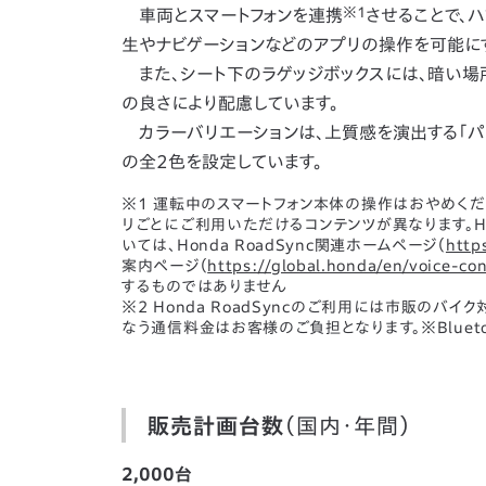
※1
車両とスマートフォンを連携
させることで、
生やナビゲーションなどのアプリの操作を可能にする、H
また、シート下のラゲッジボックスには、暗い場
の良さにより配慮しています。
カラーバリエーションは、上質感を演出する「パー
の全2色を設定しています。
※1 運転中のスマートフォン本体の操作はおやめくださ
リごとにご利用いただけるコンテンツが異なります。Ho
いては、Honda RoadSync関連ホームページ（
http
案内ページ（
https://global.honda/en/voice-co
するものではありません
※2 Honda RoadSyncのご利用には市販のバイク対応
なう通信料金はお客様のご負担となります。※Blueto
販売計画台数
（国内・年間）
2,000台