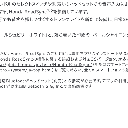
ハンドルのセレクトスイッチや別売りのヘッドセットでの音声入力によ
※2
onda RoadSync
を装備しています。
所でも荷物を探しやすくするトランクライトを新たに装備し、日常
ルジュビリーホワイト」と、落ち着いた印象の「パールシャイニン
い。Honda RoadSyncのご利用には専用アプリのインストールが必
nda RoadSyncの機能に関する詳細および対応OSバージョン、対
s://global.honda/jp/tech/Honda_RoadSync/
）またはスマートフ
ntrol-system/ja-top.html
）をご覧ください。全てのスマートフォンの
Bluetooth
®
ヘッドセット（別売）との接続が必要です。アプリの利用
oth
®
は米国Bluetooth SIG, Inc.の登録商標です