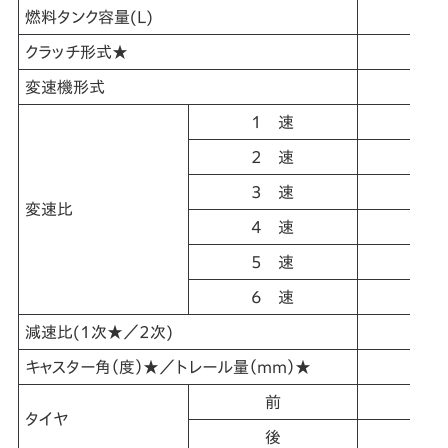
燃料タンク容量(L)
クラッチ形式★
変速機形式
1 速
2 速
3 速
変速比
4 速
5 速
6 速
減速比(1次★／2次)
キャスター角（度）★／トレール量（mm）★
前
タイヤ
後