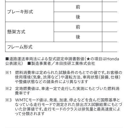
前
ブレーキ形式
後
前
懸架方式
後
フレーム形式
■道路運送車両法による型式認定申請書数値（★の項目はHonda
公表諸元） ■製造事業者／本田技研工業株式会社
燃料消費率は定められた試験条件のもとでの値です。お客様の
使用環境（気象、渋滞など）や運転方法、車両状態（装備、仕様）
や整備状態などの諸条件により異なります
定地燃費値は、車速一定で走行した実測にもとづいた燃料消
費率です
WMTCモード値は、発進、加速、停止などを含んだ国際基準と
なっている走行モードで測定された排出ガス試験結果にもとづ
いた計算値です。走行モードのクラスは排気量と最高速度によ
って分類されます