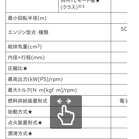
WMTCモード値★
20
※3
(クラス)
最小回転半径(m)
SC88
エンジン型式・種類
3
総排気量(cm
)
内径×行程(mm)
圧縮比★
最高出力(kW[PS]/rpm)
最大トルク(N・m[kgf・m]/rpm)
燃料供給装置形式
電子式＜
始動方式★
点火装置形式★
フ
潤滑方式★