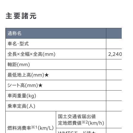
主要諸元
通称名
車名・型式
全長×全幅×全高(mm)
2,240×8
軸距(mm)
最低地上高(mm)★
シート高(mm)★
車両重量(kg)
乗車定員(人)
国土交通省届出値
※2
定地燃費値
(km/h)
※1
燃料消費率
（km/L）