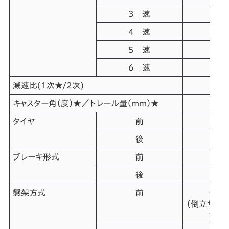
3 速
4 速
5 速
6 速
減速比
(1次★/2次)
キャスター角（度）★／トレール量（mm）★
タイヤ
前
後
ブレーキ形式
前
後
懸架方式
前
テレ
（倒立サス／
フロン