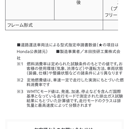
後
スイ
（プロリ
フリー・リア
フレーム形式
■道路運送車両法による型式指定申請書数値（★の項目は
Honda公表諸元） ■製造事業者／本田技研工業株式会
社
燃料消費率は定められた試験条件のもとでの値です。お
客様の使用環境（気象、渋滞など）や運転方法、車両状態
（装備、仕様）や整備状態などの諸条件により異なります
定地燃費値は、車速一定で走行した実測にもとづいた燃
料消費率です
WMTCモード値は、発進、加速、停止などを含んだ国際
基準となっている走行モードで測定された排出ガス試験
結果にもとづいた計算値です。走行モードのクラスは排
気量と最高速度によって分類されます