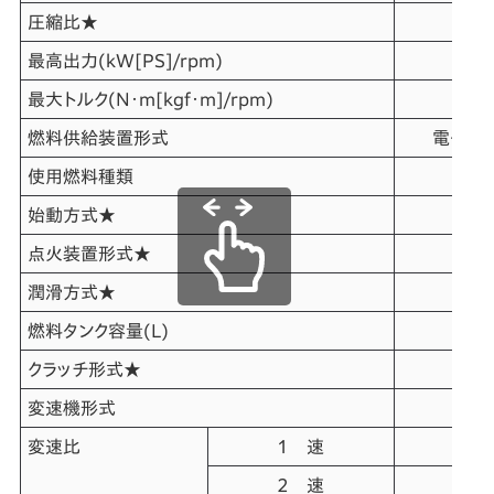
圧縮比
★
最高出力
(kW[PS]/rpm)
最大トルク
(N・m[kgf・m]/rpm)
燃料供給装置形式
電子式＜
使用燃料種類
始動方式
★
点火装置形式
★
潤滑方式
★
燃料タンク容量
(L)
クラッチ形式
★
変速機形式
変速比
1 速
2 速