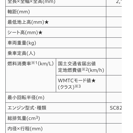
全長×全幅×全高
(mm)
2,100
軸距
(mm)
最低地上高
(mm)★
シート高
(mm)★
車両重量
(kg)
乗車定員
(人)
※1
燃料消費率
（km/L）
国土交通省届出値
※2
定地燃費値
(km/h)
WMTCモード値★
※3
(クラス)
最小回転半径
(m)
エンジン型式・種類
SC82E・
3
総排気量
(cm
)
内径×行程
(mm)