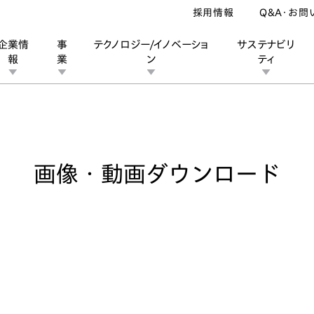
採用情報
Q&A・お問
企業情
事
テクノロジー/イノベーショ
サステナビリ
報
業
ン
ティ
像・動画ダウンロード
ン
業
ス
ーポレートブランド
IRカレンダー
安全への取り組み
個人投資家の皆様へ
企業スポーツ
品質への取り組み
モータースポーツ
Honda Report
画像・動画ダウンロード