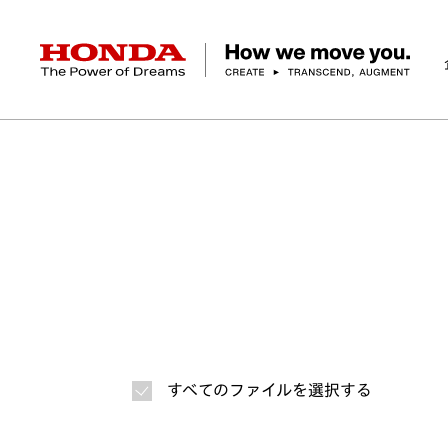
HONDA The Power of Dreams
ホーム
ニュースルーム
ニュースリリース
画
企業情報 トップ
事業 トップ
テクノロジー/イノベーション トップ
サステナビリティ トップ
投資家情報 トップ
ニュースルーム
Discover Honda
社長メッセージ
クルマ
研究開発
ESGレポート
経営方針
ニュースルーム
Discover Honda
バイク
テクノロジー
IR資料室
Honda Report
経営方針
パワープロダクツ
財務・業績情報
デザイン
会社概要
環境
オープンイノベーショ
マリン
社会
株式・債券情報
ヒストリー
その他事
ガバナン
コ
すべてのファイルを選択する