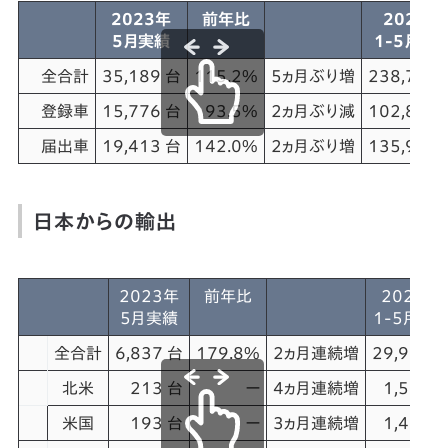
2023年
前年比
2023年
5月実績
1-5月累
全合計
35,189 台
115.2%
5ヵ月ぶり増
238,762 
登録車
15,776 台
93.5%
2ヵ月ぶり減
102,819 
届出車
19,413 台
142.0%
2ヵ月ぶり増
135,943 
日本からの輸出
2023年
前年比
2023年
5月実績
1-5月累
全合計
6,837 台
179.8%
2ヵ月連続増
29,968 
北米
213 台
ー
4ヵ月連続増
1,514 
米国
193 台
ー
3ヵ月連続増
1,427 