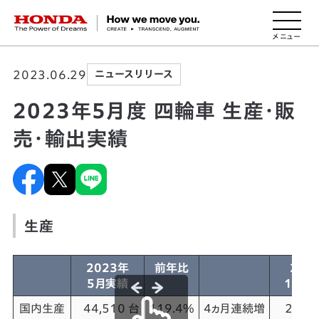
HONDA The Power of Dreams
2023.06.29
ニュースリリース
2023年5月度 四輪車 生産・販
売・輸出実績
生産
2023年
前年比
202
5月実績
1-5
国内生産
44,510 台
119.4%
4ヵ月連続増
270,