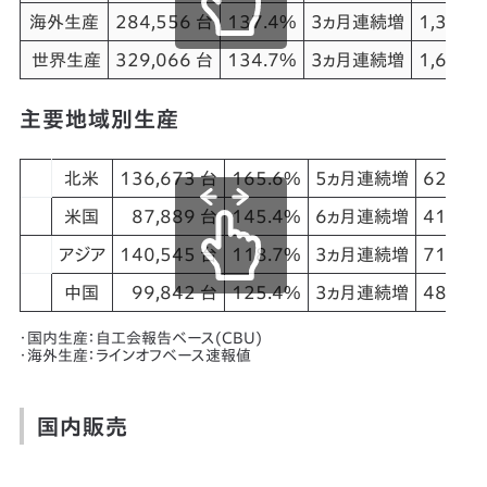
海外生産
284,556 台
137.4%
3ヵ月連続増
1,375,
世界生産
329,066 台
134.7%
3ヵ月連続増
1,645,
主要地域別生産
北米
136,673 台
165.6%
5ヵ月連続増
628,8
米国
87,889 台
145.4%
6ヵ月連続増
419,5
アジア
140,545 台
118.7%
3ヵ月連続増
713,3
中国
99,842 台
125.4%
3ヵ月連続増
486,5
・国内生産：自工会報告ベース(CBU)
・海外生産：ラインオフベース速報値
国内販売