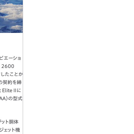
ビエーショ
2600
信したことか
の契約を締
te IIに
AA）の型式
ジット胴体
ジェット機