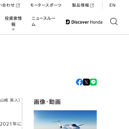
い合わせ
モータースポーツ
製品情報
EN
投資家情
ニュースルー
報
ム
山﨑 英人）
画像・動画
、2021年に