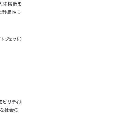
大陸横断を
た静粛性も
イトジェット）
モビリティ』
能な社会の