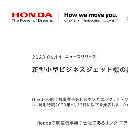
HONDA The Power of Dreams
ホーム
ニュースルーム
新型小型ビジネスジ
企業情報 トップ
事業 トップ
テクノロジー/イノベーション トップ
サステナビリティ トップ
投資家情報 トップ
ニュースルーム
Discover Honda
2023.06.14
ニュースリリース
社長メッセージ
クルマ
研究開発
ESGレポート
経営方針
ニュースルーム
Discover Honda
バイク
テクノロジー
IR資料室
Honda Report
経営方針
パワープロダクツ
財務・業績情報
デザイン
会社概要
環境
オープンイノベーショ
マリン
社会
株式・債券情報
ヒストリー
その他事
ガバナン
コ
新型小型ビジネスジェット機の
Hondaの航空機事業子会社のホンダ エアクラフト 
は、現地時間2023年6月13日に以下を発表しまし
Hondaの航空機事業子会社であるホンダ エアクラフト 