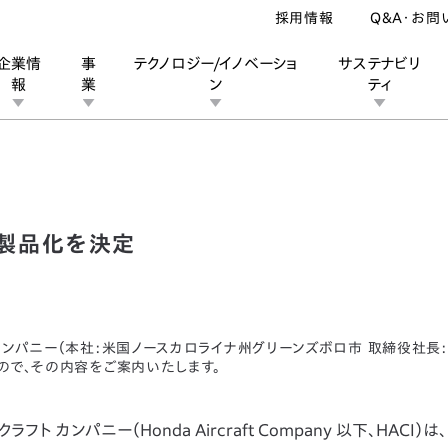
採用情報
Q&A・お問
企業情
事
テクノロジー/イノベーショ
サステナビリ
報
業
ン
ティ
ェット機の製品化を決定
ン
業
ス
ーポレートブランド
IRカレンダー
安全への取り組み
個人投資家の皆様へ
企業スポーツ
品質への取り組み
モータースポーツ
Honda Report
製品化を決定
カンパニー（本社:⽶国ノースカロライナ州グリーンズボロ市 取締役社⻑:
たので、その内容をご案内いたします。
カンパニー（Honda Aircraft Company 以下、HACI）は