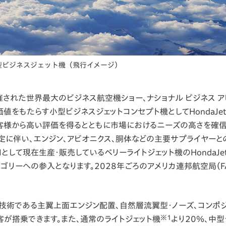
型ビジネスジェット機（飛行イメージ）
催された世界最大のビジネス航空機ショー、ナショナル ビジネス ア
価値をもたらす小型ビジネスジェットコンセプト機としてHondaJet 
、お客様から高い評価を得るとともに市場におけるニーズの高さを確
定に伴い、エンジン、アビオニクス、胴体などの主要サプライヤーと
て現在生産・販売しているベリーライトジェット機のHondaJet Eli
ゴリーへの参入となります。2028年ごろのアメリカ連邦航空局（F
技術である主翼上面エンジン配置、自然層流翼型・ノーズ、コンポ
※1
客が搭乗できます。また、通常のライトジェット機
より20％、中型