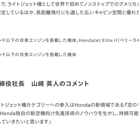
で、ライトジェット機として世界で初めてノンストップでのアメリカ
を想定しているほか、長距離飛行にも適した広いキャビン空間と優れ
ド以下の双発エンジンを搭載した機体。HondaJet Elite II（ベリーラ
0ポンド以下の双発エンジンを搭載した機体
取締役社長 山﨑 英人のコメント
トジェット機カテゴリーへの参入はHondaの新領域である『空の
Honda独自の航空機向け先進技術のノウハウを生かし、持続可
ていきたいと思います」