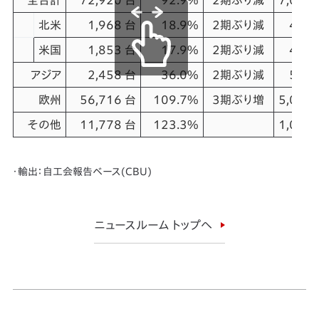
全合計
72,920 台
92.9%
2期ぶり減
7,073
北米
1,968 台
18.9%
2期ぶり減
453
米国
1,853 台
17.9%
2期ぶり減
453
アジア
2,458 台
36.0%
2期ぶり減
547
欧州
56,716 台
109.7%
3期ぶり増
5,066
その他
11,778 台
123.3%
1,007
・輸出：自工会報告ベース(CBU)
ニュースルーム トップへ