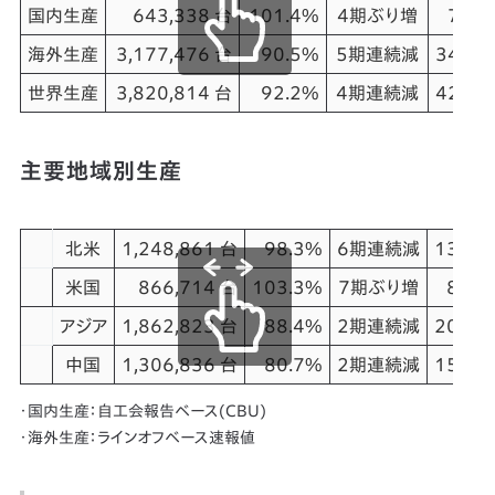
国内生産
643,338 台
101.4%
4期ぶり増
72,7
海外生産
3,177,476 台
90.5%
5期連続減
349,0
世界生産
3,820,814 台
92.2%
4期連続減
421,7
主要地域別生産
北米
1,248,861 台
98.3%
6期連続減
134,6
米国
866,714 台
103.3%
7期ぶり増
89,6
アジア
1,862,823 台
88.4%
2期連続減
206,3
中国
1,306,836 台
80.7%
2期連続減
150,2
・国内生産：自工会報告ベース(CBU)
・海外生産：ラインオフベース速報値