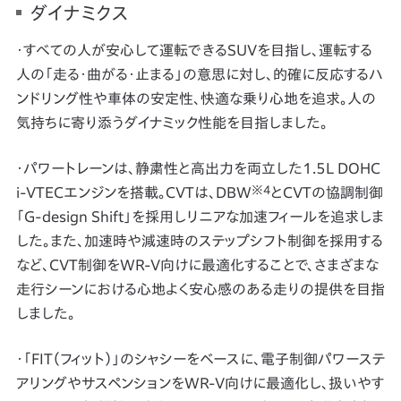
ダイナミクス
・すべての人が安心して運転できるSUVを目指し、運転する
人の「走る・曲がる・止まる」の意思に対し、的確に反応するハ
ンドリング性や車体の安定性、快適な乗り心地を追求。人の
気持ちに寄り添うダイナミック性能を目指しました。
・パワートレーンは、静粛性と高出力を両立した1.5L DOHC
※4
i-VTECエンジンを搭載。CVTは、DBW
とCVTの協調制御
「G-design Shift」を採用しリニアな加速フィールを追求しま
した。また、加速時や減速時のステップシフト制御を採用する
など、CVT制御をWR-V向けに最適化することで、さまざまな
走行シーンにおける心地よく安心感のある走りの提供を目指
しました。
・「FIT（フィット）」のシャシーをベースに、電子制御パワーステ
アリングやサスペンションをWR-V向けに最適化し、扱いやす