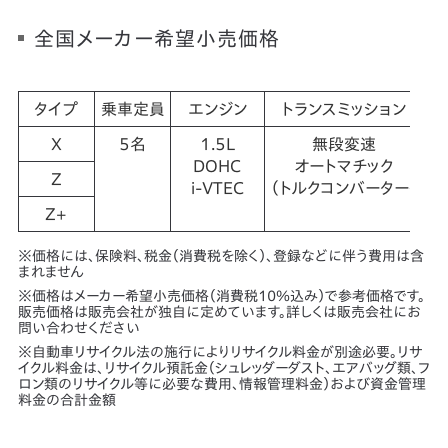
全国メーカー希望小売価格
タイプ
乗車定員
エンジン
トランスミッション
駆
X
5名
1.5L
無段変速
DOHC
オートマチック
Z
i-VTEC
（トルクコンバーター付）
Z+
※価格には、保険料、税金（消費税を除く）、登録などに伴う費用は含
まれません
※価格はメーカー希望小売価格（消費税10％込み）で参考価格です。
販売価格は販売会社が独自に定めています。詳しくは販売会社にお
問い合わせください
※自動車リサイクル法の施行によりリサイクル料金が別途必要。リサ
イクル料金は、リサイクル預託金（シュレッダーダスト、エアバッグ類、フ
ロン類のリサイクル等に必要な費用、情報管理料金）および資金管理
料金の合計金額