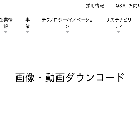
採用情報
Q&A・お問
企業情
事
テクノロジー/イノベーショ
サステナビリ
報
業
ン
ティ
像・動画ダウンロード
ン
業
ス
ーポレートブランド
IRカレンダー
安全への取り組み
個人投資家の皆様へ
企業スポーツ
品質への取り組み
モータースポーツ
Honda Report
画像・動画ダウンロード