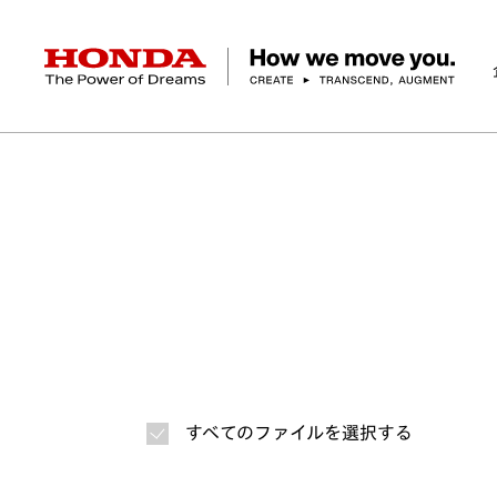
HONDA The Power of Dreams
ホーム
ニュースルーム
ニュースリリース
画
企業情報 トップ
事業 トップ
テクノロジー/イノベーション トップ
サステナビリティ トップ
投資家情報 トップ
ニュースルーム
Discover Honda
社長メッセージ
クルマ
研究開発
ESGレポート
経営方針
ニュースルーム
Discover Honda
バイク
テクノロジー
IR資料室
Honda Report
経営方針
パワープロダクツ
財務・業績情報
デザイン
会社概要
環境
オープンイノベーショ
マリン
社会
株式・債券情報
ヒストリー
その他事
ガバナン
コ
すべてのファイルを選択する