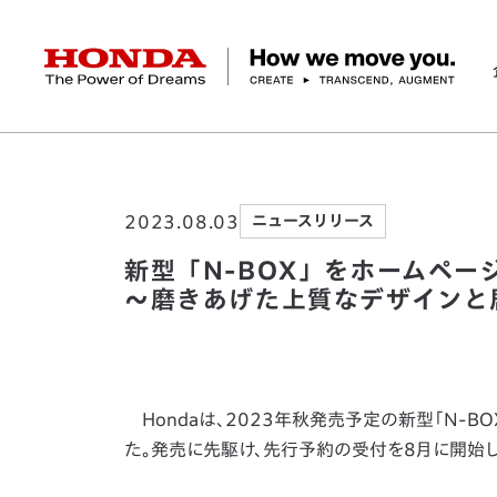
HONDA The Power of Dreams
ホーム
ニュースルーム
新型「N-BOX」を
企業情報 トップ
事業 トップ
テクノロジー/イノベーション トップ
サステナビリティ トップ
投資家情報 トップ
ニュースルーム
Discover Honda
2023.08.03
ニュースリリース
社長メッセージ
クルマ
研究開発
ESGレポート
経営方針
ニュースルーム
Discover Honda
バイク
テクノロジー
IR資料室
Honda Report
経営方針
パワープロダクツ
財務・業績情報
デザイン
会社概要
環境
オープンイノベーショ
マリン
社会
株式・債券情報
ヒストリー
その他事
ガバナン
コ
新型「N-BOX」をホームペー
～磨きあげた上質なデザインと
Hondaは、2023年秋発売予定の新型「N-B
た。発売に先駆け、先行予約の受付を8月に開始し