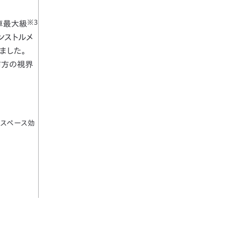
※3
車最大級
ンストルメ
ました。
前方の視界
のスペース効