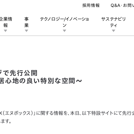
採用情報
Q&A・お問
企業情
事
テクノロジー/イノベーショ
サステナビリ
報
業
ン
ティ
ホームページで先行公開～磨きあげた上質なデザインと居心地の良い特別
ン
業
ス
ーポレートブランド
IRカレンダー
安全への取り組み
個人投資家の皆様へ
企業スポーツ
品質への取り組み
モータースポーツ
Honda Report
ジで先行公開
居心地の良い特別な空間～
OX（エヌボックス）」に関する情報を、本日、以下特設サイトにて先行
ます。