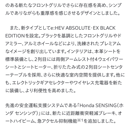
のある新たなフロントグリルでさらに存在感を高め、シンプ
ルでありながらも重厚感を感じさせるデザインとしました。
また、新タイプとしてe:HEV ABSOLUTE・EX BLACK
EDITIONを設定。ブラックを基調としたフロントグリルやド
アミラー、アルミホイールなどにより、洗練されたプレミアム
なイメージを創り出しています。インテリアは、本革シートを
標準装備とし、2列目には両側アームレスト付4ウェイパワー
シートとシートヒーター、折りたたみ式の2列目シートセンタ
ーテーブルを採用、さらに快適な室内空間を提供します。他に
も、エレクトリックギアセレクターやワイヤレス充電器を新た
に装備し、より利便性を高めました。
先進の安全運転支援システムである「Honda SENSING（ホ
ンダ センシング）」には、新たに近距離衝突軽減ブレーキ、オ
※1
ートハイビーム、急アクセル抑制機能
を追加しました。