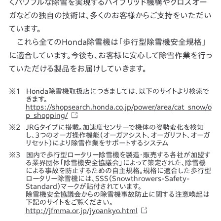
くパワフルな除雪を実現するハイブリッド機構やクロスオー
ガなどの独自の技術は、多くのお客様からご支持をいただい
ています。
これら全てのHonda除雪機は「歩行型除雪機安全規格」
に適合しています。今後も、お客様に安心して除雪作業を行っ
ていただける製品をお届けしていきます。
Honda除雪機取扱店につきましては、以下のサイトより検索で
きます。
https://shopsearch.honda.co.jp/power/area/cat_snow/o
p_shopping/
JRGタイプに搭載。加速度センサーで機体の姿勢変化を検知
し、3つのオーガ操作機能（オーガアシスト、オーガリフト、オーガ
リセット）により除雪作業をサポートするシステム
国内で歩行型ロータリー除雪機を製造・販売する各社が加盟す
る業界団体「除雪機安全協議会」によって策定された、除雪機
による事故を防止するための自主規格。規格に適合した歩行型
ロータリー除雪機には、SSS（Snowthrowers-Safety-
Standard）マークが貼付されています。
除雪機安全協議会からの除雪機事故防止に関する注意喚起は
下記のサイトをご覧ください。
http://jfmma.or.jp/jyoankyo.html