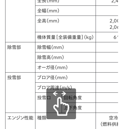
全長（mm）
2,415
全幅（mm）
全高（mm）
2,000
2,060
機体質量［全装備重量］（kg）
615
除雪部
除雪幅（mm）
除雪高（mm）
オーガ径（mm）
投雪部
ブロア径（mm）
ブロア周速（m/s）
投雪口
回転角度
上下角度
エンジン性能
種類
空冷4スト
（燃料供給装