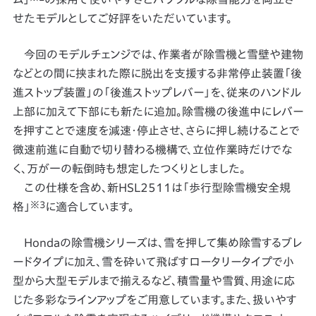
せたモデルとしてご好評をいただいています。
今回のモデルチェンジでは、作業者が除雪機と雪壁や建物
などとの間に挟まれた際に脱出を支援する非常停止装置「後
進ストップ装置」の「後進ストップレバー」を、従来のハンドル
上部に加えて下部にも新たに追加。除雪機の後進中にレバー
を押すことで速度を減速・停止させ、さらに押し続けることで
微速前進に自動で切り替わる機構で、立位作業時だけでな
く、万が一の転倒時も想定したつくりとしました。
この仕様を含め、新HSL2511は「歩行型除雪機安全規
※3
格」
に適合しています。
Hondaの除雪機シリーズは、雪を押して集め除雪するブレ
ードタイプに加え、雪を砕いて飛ばすロータリータイプで小
型から大型モデルまで揃えるなど、積雪量や雪質、用途に応
じた多彩なラインアップをご用意しています。また、扱いやす