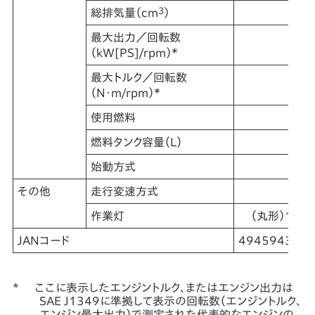
3
総排気量（cm
）
最大出力／回転数
16.
＊
（kW[PS]/rpm）
最大トルク／回転数
＊
（N・m/rpm）
使用燃料
自動
燃料タンク容量（L）
始動方式
セ
その他
走行変速方式
作業灯
（丸形）12V
JANコード
494594320
ここに表示したエンジントルク、またはエンジン出力は
SAE J1349に準拠して表示の回転数（エンジントルク、
エンジン最大出力）で測定された代表的なエンジンの