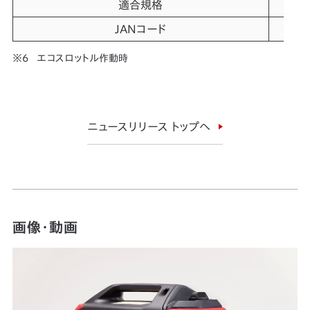
適合規格
国
JANコード
49
エコスロットル作動時
ニュースリリース トップへ
画像・動画