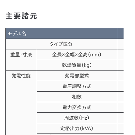
主要諸元
モデル名
タイプ区分
重量・寸法
全長×全幅×全高（mm）
5
乾燥質量（kg）
発電性能
発電部型式
電圧調整方式
相数
電力変換方式
周波数（Hz）
定格出力（kVA）