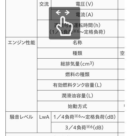
交流
電圧（V）
電流（A）
連続可能運転時間（h）
※6
（1／4負荷
～定格負荷）
エンジン性能
名称
種類
空冷4
3
総排気量（cm
）
燃料の種類
自
有効燃料タンク容量（L）
潤滑油容量（L）
始動方式
リコイ
※6
騒音レベル
LwA
1／4負荷
～定格負荷（dB）
※6
3／4負荷
（dB）