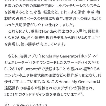
る電力のみでFIの起動を可能としたバッテリーレスシステム
を採用することで、小型・軽量化と、それによる保管・車載・積
載時の占有スペースの削減にも寄与。非常時への備えなどと
いった長期保管がしやすい仕様としました。
※1
これらにより、重量はHondaの同出力クラス
で最軽量
※2
※3
となる26.5kg
、燃費も現行モデルから約16％の向上
を実現し、使い勝手が向上しています。
さらに、専用アプリ「Honda My Generator（ホンダ マイ
※4
ジェネレーター）」をダウンロードしたスマートデバイス
と
EU26iJをBluetooth®で接続することで、離れた場所からの
エンジン停止や稼働状態の確認などの操作が可能となり、利
便性が向上しています。なお、このHonda My Generatorは
遠隔操作の容易さや洗練されたUIデザインが評価され、
※5
2021年のグッドデザイン賞を受賞しています
。
2.0kVA～3.0kVAクラス