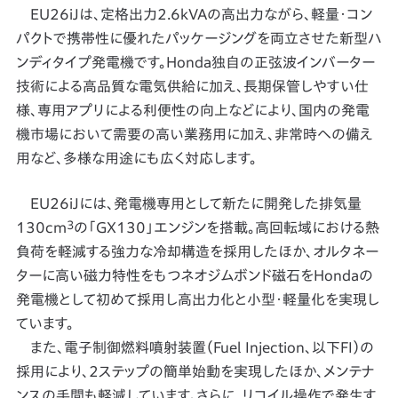
EU26iJは、定格出力2.6kVAの高出力ながら、軽量・コン
パクトで携帯性に優れたパッケージングを両立させた新型ハ
ンディタイプ発電機です。Honda独自の正弦波インバーター
技術による高品質な電気供給に加え、長期保管しやすい仕
様、専用アプリによる利便性の向上などにより、国内の発電
機市場において需要の高い業務用に加え、非常時への備え
用など、多様な用途にも広く対応します。
EU26iJには、発電機専用として新たに開発した排気量
3
130cm
の「GX130」エンジンを搭載。高回転域における熱
負荷を軽減する強力な冷却構造を採用したほか、オルタネー
ターに高い磁力特性をもつネオジムボンド磁石をHondaの
発電機として初めて採用し高出力化と小型・軽量化を実現し
ています。
また、電子制御燃料噴射装置（Fuel Injection、以下FI）の
採用により、2ステップの簡単始動を実現したほか、メンテナ
ンスの手間も軽減しています。さらに、リコイル操作で発生す