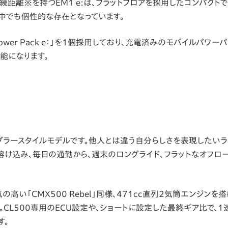
航続距離※を持つEM1 e:は、フラットフロアを採用したコンパクト
の中でも個性的な存在となっています。
e Power Pack e：」を1個採用しており、充電済みのモバイルパワ
能になります。
ンブラースタイルモデルです。他人とは違う自分らしさを表現したい
に溶け込み、毎日の通勤から、週末のロングライド、フラットなオフロ
高い「CMX500 Rebel」同様、471cc直列2気筒エンジンを搭
す。CL500専用のECU設定や、ショートに設定した最終ギア比で、1
す。