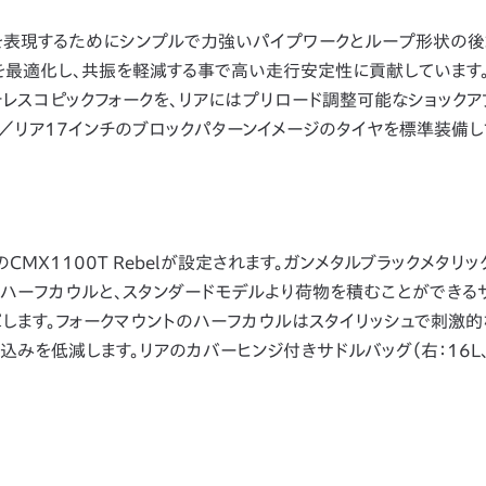
グを表現するためにシンプルで力強いパイプワークとループ形状の
を最適化し、共振を軽減する事で高い走行安定性に貢献しています
レスコピックフォークを、リアにはプリロード調整可能なショックア
チ／リア17インチのブロックパターンイメージのタイヤを標準装備し
CMX1100T Rebelが設定されます。ガンメタルブラックメタリ
トハーフカウルと、スタンダードモデルより荷物を積むことができる
します。フォークマウントのハーフカウルはスタイリッシュで刺激的
みを低減します。リアのカバーヒンジ付きサドルバッグ（右：16L、左