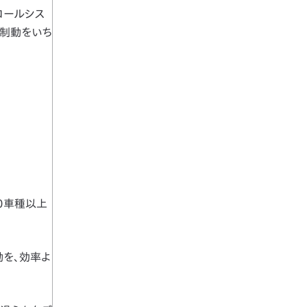
トロールシス
急制動をいち
10車種以上
勤を、効率よ