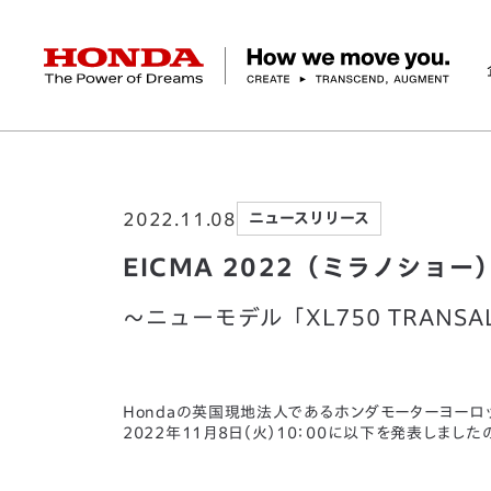
HONDA The Power of Dreams
ホーム
ニュースルーム
EICMA 2022（
企業情報 トップ
事業 トップ
テクノロジー/イノベーション トップ
サステナビリティ トップ
投資家情報 トップ
ニュースルーム
Discover Honda
2022.11.08
ニュースリリース
社長メッセージ
クルマ
研究開発
ESGレポート
経営方針
ニュースルーム
Discover Honda
バイク
テクノロジー
IR資料室
Honda Report
経営方針
パワープロダクツ
財務・業績情報
デザイン
会社概要
環境
オープンイノベーショ
マリン
社会
株式・債券情報
ヒストリー
その他事
ガバナン
コ
EICMA 2022（ミラノショ
～ニューモデル「XL750 TRANSA
Hondaの英国現地法人であるホンダモーターヨーロッ
2022年11月8日（火）10：00に以下を発表しまし