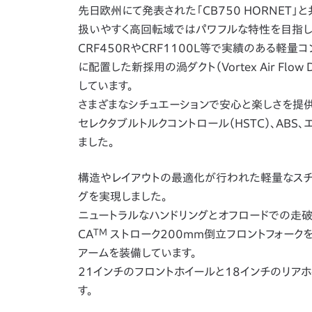
先日欧州にて発表された「CB750 HORNET」
扱いやすく高回転域ではパワフルな特性を目指し
CRF450RやCRF1100L等で実績のある軽
に配置した新採用の渦ダクト（Vortex Air F
しています。
さまざまなシチュエーションで安心と楽しさを提供す
セレクタブルトルクコントロール（HSTC）、AB
ました。
構造やレイアウトの最適化が行われた軽量なスチ
グを実現しました。
ニュートラルなハンドリングとオフロードでの走破性を
TM
CA
ストローク200mm倒立フロントフォーク
アームを装備しています。
21インチのフロントホイールと18インチのリア
す。