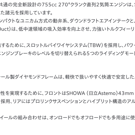
と共通の完全新設計の755cc 270°クランク直列2気筒エンジンは
た諸元を採用しています。
量コンパクトなユニカム方式の動弁系、ダウンドラフトエアインテークと
low Duct）は、低中速領域の吸入効率を向上させ、力強いトルクフィー
るために、スロットルバイワイヤシステム（TBW）を採用し、パワー
S、エンジンブレーキのレベルを切り替えられる5つのライディングモ
ール製ダイヤモンドフレームは、軽快で扱いやすく快適で安定した
実現するために、フロントはSHOWA （日立Astemo）43mm S
を採用、リアにはプロリンクサスペンションとハイブリット構造のア
ホイールの組み合わせは、オンロードでもオフロードでも多用途に