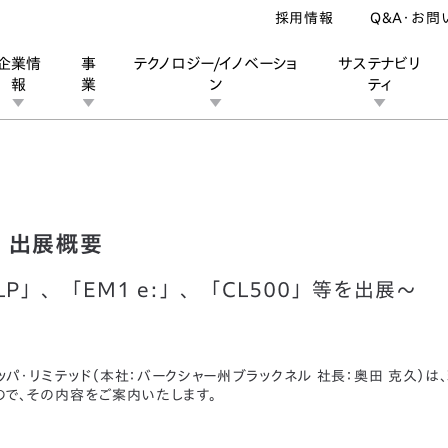
採用情報
Q&A・お問
企業情
事
テクノロジー/イノベーショ
サステナビリ
報
業
ン
ティ
ミラノショー）出展概要
ン
業
ス
ーポレートブランド
IRカレンダー
安全への取り組み
個人投資家の皆様へ
企業スポーツ
品質への取り組み
モータースポーツ
Honda Report
ー）出展概要
LP」、「EM1 e:」、「CL500」等を出展～
パ・リミテッド（本社：バークシャー州ブラックネル 社長：奥田 克久）は
たので、その内容をご案内いたします。