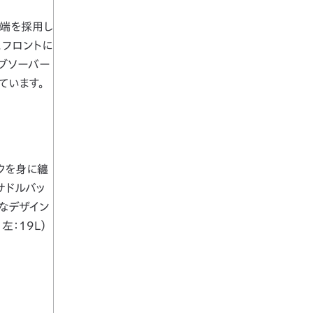
後端を採用し
。フロントに
ブソーバー
ています。
ックを身に纏
サドルバッ
なデザイン
：19L）