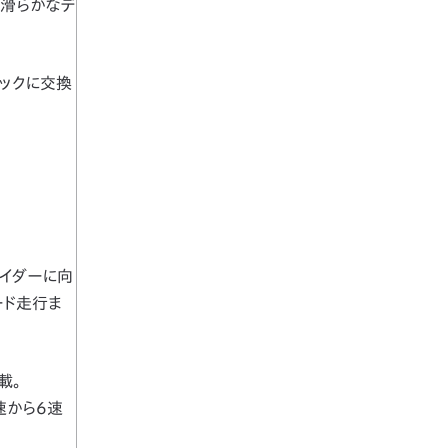
で滑らかなデ
ーパックに交換
ライダーに向
ード走行ま
載。
速から6速