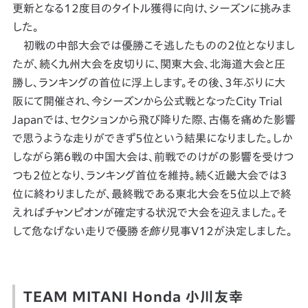
更新となる12度目のタイトル獲得に向け、シーズンに挑みま
した。
初戦の中部大会では優勝こそ逃したものの2位となりまし
たが、続く九州大会を皮切りに、関東大会、北海道大会と圧
勝し、ランキングの首位に浮上します。その後、3年ぶりに大
阪にて開催され、今シーズンから公式戦となったCity Trial
Japanでは、セクションから飛び降りた際、古傷を痛めた影響
で思うような走りができず5位という結果になりました。しか
しながら第６戦の中国大会は、前戦でのけがの影響を受けつ
つも2位となり、ランキング首位を維持。続く近畿大会では３
位に終わりましたが、最終戦である東北大会を5位以上で終
えればチャンピオンが確定する状況で大会を迎えました。そ
して危なげない走りで優勝
を飾り
見事V12が決定しました。
TEAM MITANI Honda 小川友幸