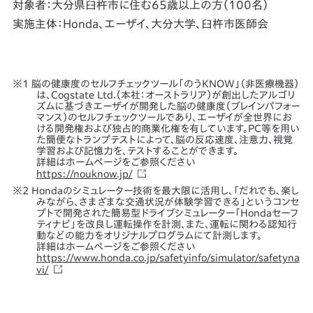
対象者：大分県臼杵市に住む65歳以上の方（100名）
実施主体：Honda、エーザイ、大分大学、臼杵市医師会
脳の健康度のセルフチェックツール「のうKNOW」（非医療機器）
は、Cogstate Ltd.（本社：オーストラリア）が創出したアルゴリ
ズムに基づきエーザイが開発した脳の健康度（ブレインパフォー
マンス）のセルフチェックツールであり、エーザイが全世界にお
ける開発権および独占的商業化権を有しています。PC等を用い
た簡便なトランプテストによって、脳の反応速度、注意力、視覚
学習および記憶力を、テストすることができます。
詳細はホームページをご参照ください
https://nouknow.jp/
Hondaのシミュレーター技術を最大限に活用し、「だれでも、楽し
みながら、さまざまな交通状況が体験学習できる」というコンセ
プトで開発された簡易型ドライブシミュレーター「Hondaセーフ
ティナビ」を改良し運転操作を計測、また、運転に関わる認知行
動などの能力をオリジナルプログラムにて計測します。
詳細はホームページをご参照ください
https://www.honda.co.jp/safetyinfo/simulator/safetyna
vi/