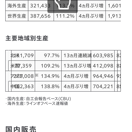
海外生産
321,433
113.3%
4ヵ月ぶり増
1,601,71
世界生産
387,656
111.2%
4ヵ月ぶり増
1,913,98
主要地域別生産
北米
111,709
97.7%
13ヵ月連続減
603,985
87.0%
2年
米国
77,359
109.2%
13ヵ月ぶり増
412,098
88.9%
2年
※
アジア
205,008
134.9%
4ヵ月ぶり増
964,946
95.1%
2年
中国
162,363
138.8%
4ヵ月ぶり増
704,221
89.6%
2年
・国内生産：自工会報告ベース(CBU)
・海外生産：ラインオフベース速報値
国内販売