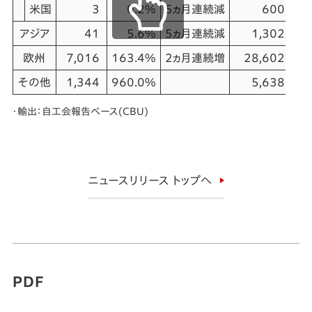
米国
3
0.2%
5ヵ月連続減
600
1
アジア
41
5.6%
5ヵ月連続減
1,302
4
欧州
7,016
163.4%
2ヵ月連続増
28,602
20
その他
1,344
960.0%
5,638
16
・輸出：自工会報告ベース(CBU)
ニュースリリース トップへ
PDF