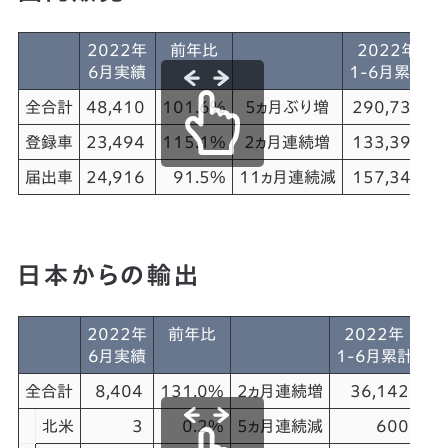
2022年
前年比
2022年
6月実績
1-6月累計
全合計
48,410
101.6%
5ヵ月ぶり増
290,738
登録車
23,494
115.1%
2ヵ月連続増
133,393
届出車
24,916
91.5%
11ヵ月連続減
157,345
日本からの輸出
2022年
前年比
2022年
6月実績
1-6月累計
全合計
8,404
131.0%
2ヵ月連続増
36,142
14
北米
3
0.2%
5ヵ月連続減
600
1