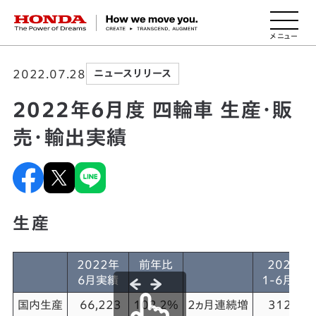
HONDA The Power of Dreams
2022.07.28
ニュースリリース
2022年6月度 四輪車 生産・販
売・輸出実績
生産
2022年
前年比
2022年
6月実績
1-6月累計
国内生産
66,223
102.2%
2ヵ月連続増
312,26