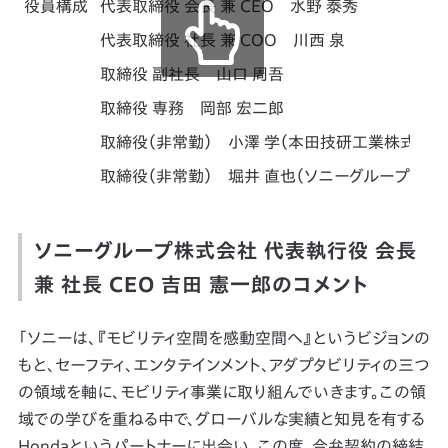
役員構成
代表取締役 会長 兼 CEO 水野 泰秀
代表取締役 社長 兼 COO 川西 泉
取締役 副社長 山口 周吾
取締役 専務 岡部 宏二郎
取締役（非常勤） 小澤 学（本田技研工業株式会社
取締役（非常勤） 堀井 直也（ソニーグループ株式
ソニーグループ株式会社 代表執行役 会長
兼 社長 CEO 吉田 憲一郎のコメント
「ソニーは、『モビリティ空間を感動空間へ』というビジョンの
もと、セーフティ、エンタテインメント、アダプタビリティの三つ
の領域を軸に、モビリティ事業に取り組んでいきます。この領
域での学びを重ねる中で、グローバルな実績と知見を有する
Hondaというパートナーに出会い、この度、合弁契約の締結