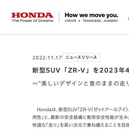
HONDA The Power of Dreams
ホーム
ニュースルーム
新型SUV「ZR-V」
企業情報 トップ
事業 トップ
テクノロジー/イノベーション トップ
サステナビリティ トップ
投資家情報 トップ
ニュースルーム
Discover Honda
2022.11.17
ニュースリリース
社長メッセージ
クルマ
研究開発
ESGレポート
経営方針
ニュースルーム
Discover Honda
バイク
テクノロジー
IR資料室
Honda Report
経営方針
パワープロダクツ
財務・業績情報
デザイン
会社概要
環境
オープンイノベーショ
マリン
社会
株式・債券情報
ヒストリー
その他事
ガバナン
コ
新型SUV「ZR-V」を2023年
～“美しいデザインと意のままの走り
Hondaは、新型SUV「ZR-V（ゼットアールブイ
用性」と、最新の安全装備と衝突安全性能が生み出
快適な「走り」を高い次元で兼ね備えることを目