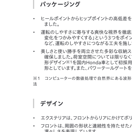
パッケージング
ヒールポイントからヒップポイントの高低差を
ました。
運転のしやすさに寄与する爽快な視界を徹底追
変化をつかみやすくする」という3つをポ
など、運転のしやすさにつながる工夫を施し
美しさと使い勝手を両立させた多彩な収納ス
確保しました。荷室空間については限りなく
形デザイン
※1
を国内Honda車として初採
形としています。また、パワーテールゲート
※1 コンピューターの数値処理で自然界にある波形
法
デザイン
エクステリアは、フロントからリアにかけてボ
フロントは、周囲の形状と連続性を持たせたバ
凛々しさを表現しています。