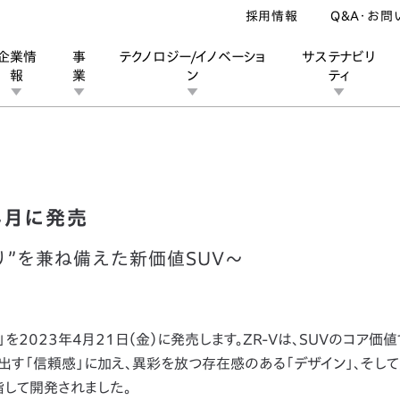
採用情報
Q&A・お問
企業情
事
テクノロジー/イノベーショ
サステナビリ
報
業
ン
ティ
を2023年4月に発売
ン
業
ス
ーポレートブランド
IRカレンダー
安全への取り組み
個人投資家の皆様へ
企業スポーツ
品質への取り組み
モータースポーツ
Honda Report
4月に発売
”を兼ね備えた新価値SUV～
）」を2023年4月21日（金）に発売します。ZR-Vは、SUVのコア価
す「信頼感」に加え、異彩を放つ存在感のある「デザイン」、そし
指して開発されました。