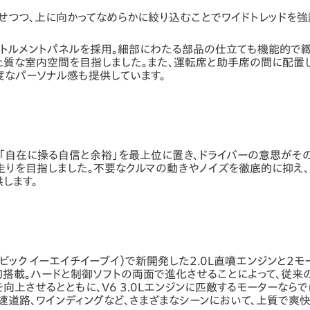
せつつ、上に向かってなめらかに絞り込むことでワイドトレッドを
ストルメントパネルを採用。細部にわたる部品の仕立ても機能的で
上質な室内空間を目指しました。また、運転席と助手席の間に配置
度なパーソナル感も提供しています。
「自在に操る自信と余裕」を最上位に置き、ドライバーの意思がそ
走りを目指しました。不要なクルマの動きやノイズを徹底的に抑え
します。
シビック イーエイチイーブイ）で新開発した2.0L直噴エンジンと2
に初搭載。ハードと制御ソフトの両面で進化させることによって、従来の
向上させるとともに、V6 3.0Lエンジンに匹敵するモーターなら
速道路、ワインディングなど、さまざまなシーンにおいて、上質で爽