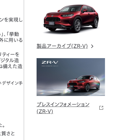
ョンを実現し
」、「挙動
外に用いる
製品アーカイブ(ZR-V)
リティーを
デジタル造
兼ね備えた造
いデザイン手
プレスインフォメーション
(ZR-V)
た。
上質さと