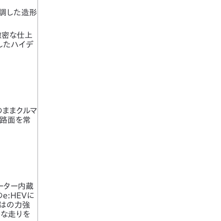
強調した造形
緻密な仕上
したハイデ
のままクルマ
、路面を常
モーター内蔵
e:HEVに
ではの力強
快な走りを