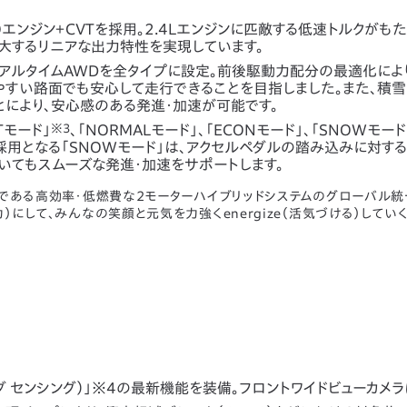
RBOエンジン＋CVTを採用。2.4Lエンジンに匹敵する低速トルクがも
大するリニアな出力特性を実現しています。
リアルタイムAWDを全タイプに設定。前後駆動力配分の最適化によ
やすい路面でも安心して走行できることを目指しました。また、積
により、安心感のある発進・加速が可能です。
Tモード」
※3
、「NORMALモード」、「ECONモード」、「SNOWモー
V初採用となる「SNOWモード」は、アクセルペダルの踏み込みに対す
いてもスムーズな発進・加速をサポートします。
技術である高効率・低燃費な2モーターハイブリッドシステムのグローバル
y（原動力）にして、みんなの笑顔と元気を力強くenergize（活気づける）してい
ホンダ センシング）」※4の最新機能を装備。フロントワイドビューカメラ