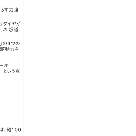
たらす力強
りタイヤが
雪した坂道
ド」の4つの
る駆動力を
統一呼
く」という意
は、約100