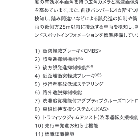
度の有効水平画角を持つ広角カメラと高速画像処
を高めています。また、前後バンパーに4カ所ず
検知し、踏み間違いなどによる誤発進の抑制や衝
両の後側方25m以内に接近する車両を検知し、
ンドスポットインフォメーションを標準装備してい
1) 衝突軽減ブレーキ＜CMBS＞
※5
2) 誤発進抑制機能
※5
3) 後方誤発進抑制機能
※5
4) 近距離衝突軽減ブレーキ
5) 歩行者事故低減ステアリング
6) 路外逸脱抑制機能
7) 渋滞追従機能付アダプティブクルーズコントロ
8) 車線維持支援システム＜LKAS＞
9) トラフィックジャムアシスト（渋滞運転支援機能
10) 先行車発進お知らせ機能
11) 標識認識機能