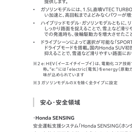
提供します。
ガソリンモデルには、1.5L直噴VTEC TU
い加速と、高回転までよどみなくパワーが増
ハイブリッドモデル・ガソリンモデルともに、
しっかり路面を捉えることで、雪上など滑り
での発進時も、後輪駆動力を増大させたこと
ドライブシーンによって選択が可能な「SPOR
ドライブモードを搭載。国内Honda SU
抑えることで、雪道など滑りやすい路面にお
e:HEV（イーエイチイーブイ）は、電動化コア
称。“e:”には「electric（電気）をenerg
味が込められています
ガソリンモデルのXを除く全タイプに設定
安心・安全領域
・Honda SENSING
安全運転支援システム「Honda SENSING（