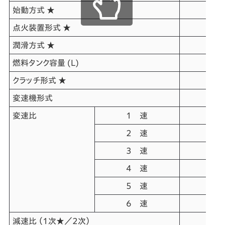
始動方式 ★
点火装置形式 ★
フ
潤滑方式 ★
燃料タンク容量 (L)
クラッチ形式 ★
変速機形式
変速比
1 速
2 速
3 速
4 速
5 速
6 速
減速比 （1次★／2次）