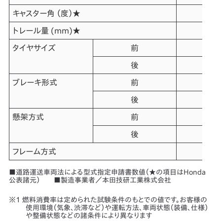
キャスター角 （度）★
トレール量 (mm)★
タイヤサイズ
前
後
ブレーキ形式
前
後
懸架方式
前
後
フレーム方式
■道路運送車両法による型式指定申請書数値（★の項目はHonda
公表諸元） ■製造事業者／本田技研工業株式会社
燃料消費率は定められた試験条件のもとでの値です。お客様の
使用環境（気象、渋滞など）や運転方法、車両状態（装備、仕様）
や整備状態などの諸条件により異なります