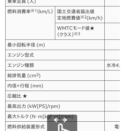
乗車定員 (人)
※1
燃料消費率
（km/L）
国土交通省届出値
※2
定地燃費値
(km/h)
WMTCモード値★
1
※3
（クラス）
最小回転半径 (m)
エンジン型式
エンジン種類
水冷4ストロ
3
総排気量 (cm
)
内径×行程 (mm)
圧縮比 ★
最高出力 (kW[PS]/rpm)
最大トルク (N・m[kgf・m]/rpm)
燃料供給装置形式
電子式＜