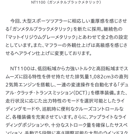
NT1100（ガンメタルブラックメタリック）
今回、大型スポーツツアラーに相応しい重厚感を感じさせ
る「ガンメタルブラックメタリック」を新たに採用。継続色の
「マットイリジウムグレーメタリック」とあわせて全2色の設定
としています。また、マフラーの外観仕上げは高級感を感じさ
せるヘアライン仕上げに変更しております。
NT1100は、低回転域から力強いトルクと高回転域までス
ムーズに回る特性を併せ持たせた排気量1,082cm3の直列
2気筒エンジンを搭載し、一連の変速操作を自動化する「デュ
アル・クラッチ・トランスミッション（DCT）」を標準装備。また、
走行状況に応じた出力特性のモードを選択可能としたライ
ディングモードや、巡航時に便利なクルーズコントロールな
ど、各種装備を充実させています。さらに、アップライトなライ
ディングポジションや、十分なストローク量を確保したサスペ
ンション、手動で5段階に高さ調整可能な大型のウインドスク