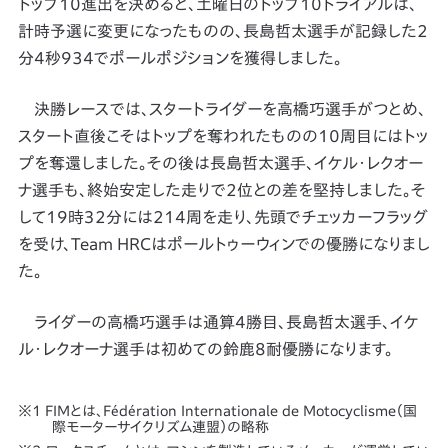
トップ10進出を決めると、土曜日のトップ10トライアルは、
計時予選に変更になったものの、長島哲太選手が記録した2
分4秒934でポールポジションを獲得しました。
決勝レースでは、スタートライダーを高橋巧選手がつとめ、
スタート直後こそはトップを奪われたものの10周目にはトッ
プを奪還しました。その後は長島哲太選手、イケル・レクオー
ナ選手も、終始安定した走りで2位との差を堅持しました。そ
して19時３2分には214周を走り、先頭でチェッカーフラッグ
を受け、Team HRCはポールトゥーウィンでの優勝になりまし
た。
ライダーの高橋巧選手は通算4勝目、長島哲太選手、イケ
ル・レクオーナ選手は初めての鈴鹿8耐優勝になります。
FIMとは、Fédération Internationale de Motocyclisme（国
際モーターサイクリズム連盟）の略称