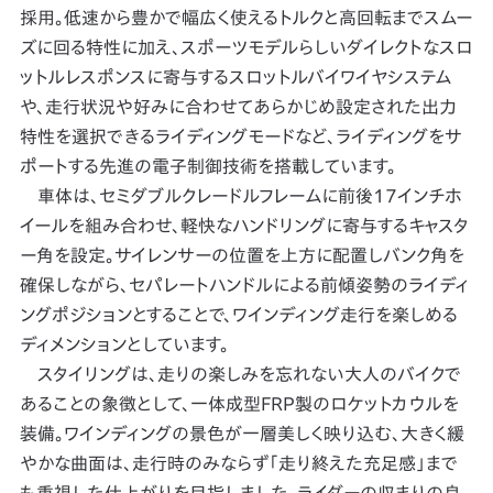
採用。低速から豊かで幅広く使えるトルクと高回転までスムー
ズに回る特性に加え、スポーツモデルらしいダイレクトなスロ
ットルレスポンスに寄与するスロットルバイワイヤシステム
や、走行状況や好みに合わせてあらかじめ設定された出力
特性を選択できるライディングモードなど、ライディングをサ
ポートする先進の電子制御技術を搭載しています。
車体は、セミダブルクレードルフレームに前後17インチホ
イールを組み合わせ、軽快なハンドリングに寄与するキャスタ
ー角を設定。サイレンサーの位置を上方に配置しバンク角を
確保しながら、セパレートハンドルによる前傾姿勢のライディ
ングポジションとすることで、ワインディング走行を楽しめる
ディメンションとしています。
スタイリングは、走りの楽しみを忘れない大人のバイクで
あることの象徴として、一体成型FRP製のロケットカウルを
装備。ワインディングの景色が一層美しく映り込む、大きく緩
やかな曲面は、走行時のみならず「走り終えた充足感」まで