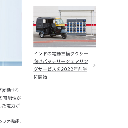
インドの電動三輪タクシー
向けバッテリーシェアリン
グサービスを2022年前半
に開始
が変動する
の可能性が
した電力が
ファ機能、