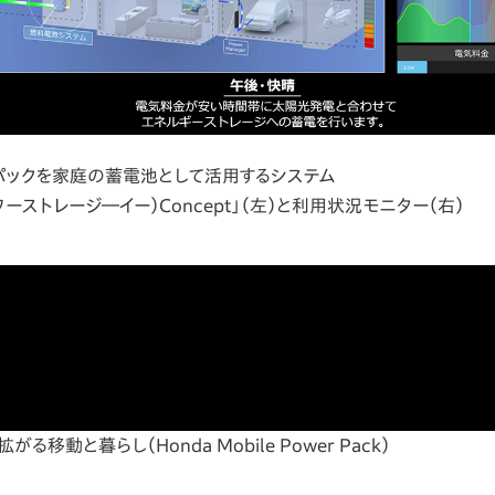
パックを家庭の蓄電池として活用するシステム
 e:（パワーストレージ―イー）Concept」（左）と利用状況モニター（右）
移動と暮らし（Honda Mobile Power Pack）