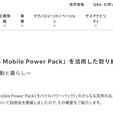
採用情報
Q&A・お問
企業情
事
テクノロジー/イノベーショ
サステナビリ
報
業
ン
ティ
onda Mobile Power Pack」を活用した取り組みについて
ン
業
ス
ーポレートブランド
IRカレンダー
安全への取り組み
個人投資家の皆様へ
企業スポーツ
品質への取り組み
モータースポーツ
Honda Report
Mobile Power Pack」を活用した取
動と暮らし～
obile Power Pack（モバイルパワーパック）」のさらなる活用の
いて説明会を開催しましたので、その概要をご紹介します。