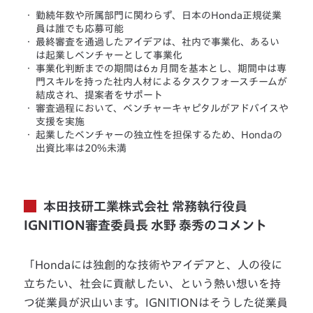
・
勤続年数や所属部門に関わらず、日本のHonda正規従業
員は誰でも応募可能
・
最終審査を通過したアイデアは、社内で事業化、あるい
は起業しベンチャーとして事業化
・
事業化判断までの期間は6ヵ月間を基本とし、期間中は専
門スキルを持った社内人材によるタスクフォースチームが
結成され、提案者をサポート
・
審査過程において、ベンチャーキャピタルがアドバイスや
支援を実施
・
起業したベンチャーの独立性を担保するため、Hondaの
出資比率は20%未満
本田技研工業株式会社 常務執行役員
IGNITION審査委員長 水野 泰秀のコメント
「Hondaには独創的な技術やアイデアと、人の役に
立ちたい、社会に貢献したい、という熱い想いを持
つ従業員が沢山います。IGNITIONはそうした従業員