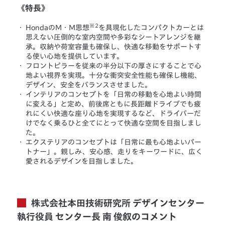
《特長》
※2
・
HondaのM・M思想
を具現化したコンパクトカーとは
思えない圧倒的な室内空間や多彩なシートアレンジを継
承。収納や荷室容量も確保し、快適な移動をサポートす
る使い心地を提供しています。
・
フロントピラーを従来の半分以下の厚さにすることで心
地よい視界を実現。十分な衝突安全性能も確保し機能、
デザイン、安全をバランスさせました。
・
インテリアのコンセプトを「日常の移動を心地よい時間
に変える」と定め、前後席ともに長距離ドライブでも疲
れにくい快適な座り心地を実現するなど、ドライバーだ
けでなく乗るひと全てにとって快適な空間を目指しまし
た。
・
エクステリアのコンセプトは「日常に最も心地よいパー
トナー」。親しみ、安心感、走りをキーワードに、広く
愛されるデザインを目指しました。
株式会社本田技術研究所 デザインセンター
執行役員 センター長 南 俊叙のコメント