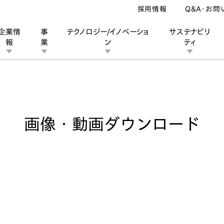
採用情報
Q&A・お問
企業情
事
テクノロジー/イノベーショ
サステナビリ
報
業
ン
ティ
像・動画ダウンロード
ン
業
ス
ーポレートブランド
IRカレンダー
安全への取り組み
個人投資家の皆様へ
企業スポーツ
品質への取り組み
モータースポーツ
Honda Report
画像・動画ダウンロード