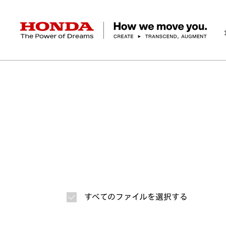
HONDA The Power of Dreams
ホーム
ニュースルーム
ニュースリリース
画
企業情報 トップ
事業 トップ
テクノロジー/イノベーション トップ
サステナビリティ トップ
投資家情報 トップ
ニュースルーム
Discover Honda
社長メッセージ
クルマ
研究開発
ESGレポート
経営方針
ニュースルーム
Discover Honda
バイク
テクノロジー
IR資料室
Honda Report
経営方針
パワープロダクツ
財務・業績情報
デザイン
会社概要
環境
オープンイノベーショ
マリン
社会
株式・債券情報
ヒストリー
その他事
ガバナン
コ
すべてのファイルを選択する