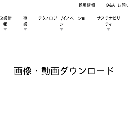
採用情報
Q&A・お問
企業情
事
テクノロジー/イノベーショ
サステナビリ
報
業
ン
ティ
像・動画ダウンロード
ン
業
ス
ーポレートブランド
IRカレンダー
安全への取り組み
個人投資家の皆様へ
企業スポーツ
品質への取り組み
モータースポーツ
Honda Report
画像・動画ダウンロード