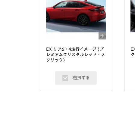
EX リア6：4走行イメージ (プ
E
レミアムクリスタルレッド・メ
ク
タリック)
選択する