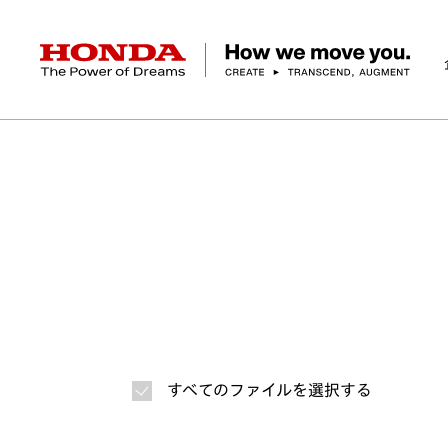
HONDA The Power of Dreams
ホーム
ニュースルーム
ニュースリリース
画
企業情報 トップ
事業 トップ
テクノロジー/イノベーション トップ
サステナビリティ トップ
投資家情報 トップ
ニュースルーム
Discover Honda
社長メッセージ
クルマ
研究開発
ESGレポート
経営方針
ニュースルーム
Discover Honda
バイク
テクノロジー
IR資料室
Honda Report
経営方針
パワープロダクツ
財務・業績情報
デザイン
会社概要
環境
オープンイノベーショ
マリン
社会
株式・債券情報
ヒストリー
その他事
ガバナン
コ
すべてのファイルを選択する