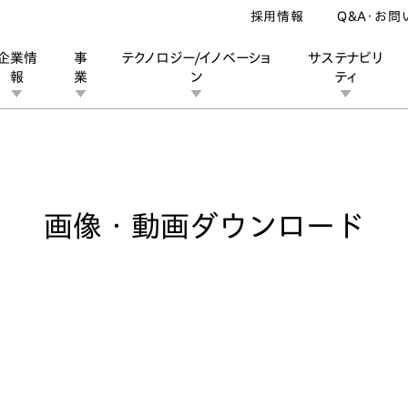
採用情報
Q&A・お問
企業情
事
テクノロジー/イノベーショ
サステナビリ
報
業
ン
ティ
像・動画ダウンロード
ン
業
ス
ーポレートブランド
IRカレンダー
安全への取り組み
個人投資家の皆様へ
企業スポーツ
品質への取り組み
モータースポーツ
Honda Report
画像・動画ダウンロード