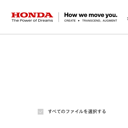
HONDA The Power of Dreams
ホーム
ニュースルーム
ニュースリリース
画
企業情報 トップ
事業 トップ
テクノロジー/イノベーション トップ
サステナビリティ トップ
投資家情報 トップ
ニュースルーム
Discover Honda
社長メッセージ
クルマ
研究開発
ESGレポート
経営方針
ニュースルーム
Discover Honda
バイク
テクノロジー
IR資料室
Honda Report
経営方針
パワープロダクツ
財務・業績情報
デザイン
会社概要
環境
オープンイノベーショ
マリン
社会
株式・債券情報
ヒストリー
その他事
ガバナン
コ
すべてのファイルを選択する