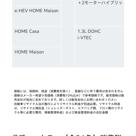
＋2モーターハイブリッド
e:HEV HOME Maison
HOME Casa
1.3L DOHC
i-VTEC
HOME Maison
・
価格には、保険料、税金（消費税を除く）、登録などに伴う費用は含まれません
・
価格はメーカー希望小売価格（消費税10%込み）で参考価格です。販売価格は販
売会社が独自に定めております。詳しくは販売会社にお問い合わせください
・
自動車リサイクル法の施行によりリサイクル料金が別途必要。リサイクル料金
は、リサイクル預託金（シュレッダーダスト、エアバッグ類、フロン類のリサイ
クル等に必要な費用、情報管理料金）および資金管理料金の合計金額