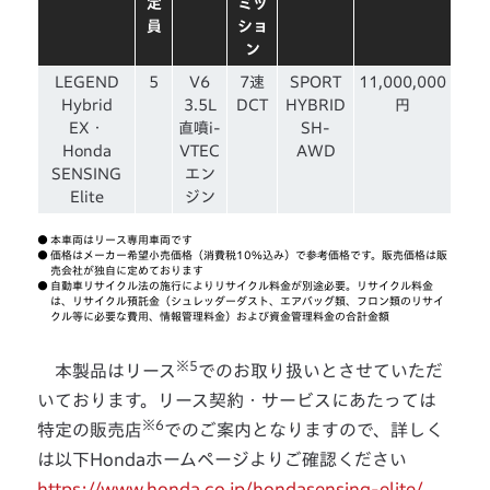
定
ミッ
員
ショ
ン
LEGEND
5
V6
7速
SPORT
11,000,000
Hybrid
3.5L
DCT
HYBRID
円
EX・
直噴i-
SH-
Honda
VTEC
AWD
SENSING
エン
Elite
ジン
●
本車両はリース専用車両です
●
価格はメーカー希望小売価格（消費税10%込み）で参考価格です。販売価格は販
売会社が独自に定めております
●
自動車リサイクル法の施行によりリサイクル料金が別途必要。リサイクル料金
は、リサイクル預託金（シュレッダーダスト、エアバッグ類、フロン類のリサイ
クル等に必要な費用、情報管理料金）および資金管理料金の合計金額
※5
本製品はリース
でのお取り扱いとさせていただ
いております。リース契約・サービスにあたっては
※6
特定の販売店
でのご案内となりますので、詳しく
は以下Hondaホームページよりご確認ください
https://www.honda.co.jp/hondasensing-elite/