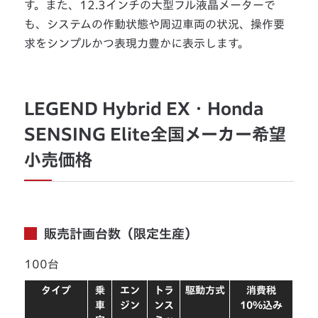
す。また、12.3インチの大型フル液晶メーターで
も、システムの作動状態や周辺車両の状況、操作要
求をシンプルかつ表現力豊かに表示します。
LEGEND Hybrid EX・Honda
SENSING Elite全国メーカー希望
小売価格
販売計画台数（限定生産）
100台
タイプ
乗
エン
トラ
駆動方式
消費税
車
ジン
ンス
10%込み