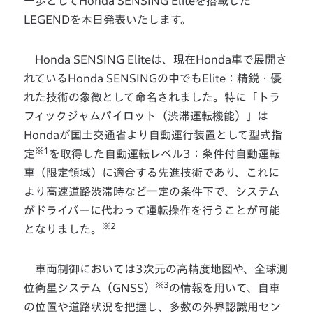
一歩としてHonda SENSING Eliteを搭載した
LEGENDを本日発表いたします。
Honda SENSING Eliteは、現在Honda車で展開さ
れているHonda SENSINGの中でもElite：精鋭・優
れた技術の象徴として命名されました。特に「トラ
フィックジャムパイロット（渋滞運転機能）」は
Hondaが国土交通省より自動運行装置として型式指
※1
定
を取得した自動運転レベル3：条件付自動運転
車（限定領域）に適合する先進技術であり、これに
より高速道路渋滞時など一定の条件下で、システム
がドライバーに代わって運転操作を行うことが可能
※2
となりました。
車両制御においては3次元の高精度地図や、全球測
※3
位衛星システム（GNSS）
の情報を用いて、自車
の位置や道路状況を把握し、多数の外界認識用セン