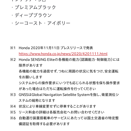
・プレミアムブラック
・ディープブラウン
・シーコースト・アイボリー
※1
Honda 2020年11月11日 プレスリリースで発表
https://www.honda.co.jp/news/2020/4201111.html
※2
Honda SENSING Eliteの各機能の能力（認識能力・制御能力）には
限界があります
各機能の能力を過信せず、つねに周囲の状況に気をつけ、安全運転
をお願いします
システムからの操作要求にいつでも応じられる状態を保ち操作要求
があった場合はただちに運転操作を行ってください
※3
GNSSはGlobal Navigation Satellite Systemを指し、衛星測位シ
ステムの総称となります
※4
状況により車線変更せずに停車することがあります
※5
リース料金の詳細は各販売会社へお問い合わせください
※6
自動運行装置搭載車のサービスにあたっては国土交通省の特定整
備認証を取得する必要があります