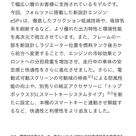
て幅広い層のお客様に支持されているモデルです。
今回、フォルツァに搭載した新設計エンジン
eSP+は、徹底したフリクション低減技術や、吸排気
系を刷新するなど、より優れた出力特性と環境性能
を高次元で両立させています。また、フレームの一
部を新設計しラジエーター位置を燃料タンク後方か
ら前方へ変更することで、エンジンの冷却効果とフ
ロントへの分担荷重を増加させ、走行中の車体の安
定感と快適性をさらに進化させました。さらに、電
※2
動式可動スクリーンの可動域の伸長
による防風性
能の向上や、別売りの純正アクセサリーに「トップ
※3
ボックス35Lスマートキーシステムタイプ」
を新
たに設定し、本機のスマートキーと連動させ解錠す
るなど、快適性と利便性をより追及しました。