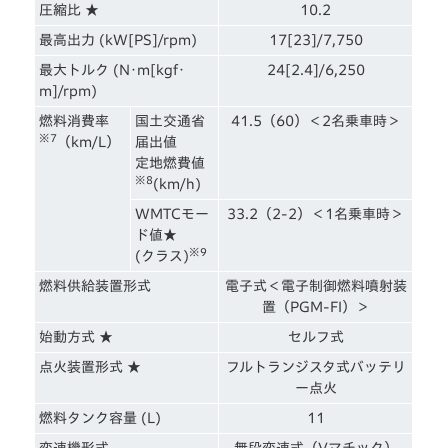
圧縮比 ★
10.2
最高出力 (kW[PS]/rpm)
17[23]/7,750
最大トルク (N･m[kgf･
24[2.4]/6,250
m]/rpm)
燃料消費率
国土交通省
41.5（60）＜2名乗車時＞
※7
（km/L）
届出値
定地燃費値
※8
(km/h)
WMTCモー
33.2（2-2）＜1名乗車時＞
ド値★
※9
(クラス)
燃料供給装置形式
電子式＜電子制御燃料噴射装
置（PGM-FI）＞
始動方式 ★
セルフ式
点火装置形式 ★
フルトランジスタ式バッテリ
ー点火
燃料タンク容量 (L)
11
変速機形式
無段変速式（Vマチック）