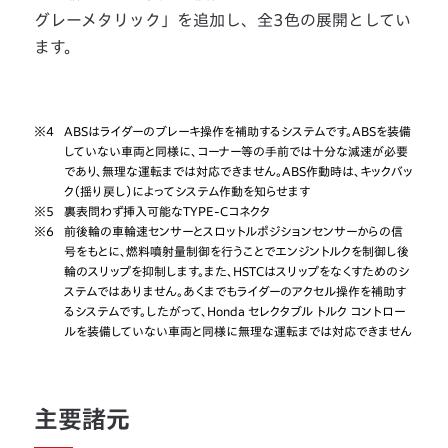
グレーメタリック」を追加し、全3色の展開としてい
ます。
※4
ABSはライダーのブレーキ操作を補助するシステムです。ABSを装備
していない車両と同様に、コーナー等の手前では十分な減速が必要
であり、無理な運転までは対応できません。ABS作動時は、キックバッ
ク（揺り戻し）によってシステム作動を知らせます
※5
裏表問わず挿入可能なTYPE-Cコネクタ
※6
前後輪の車輪速センサーとスロットルポジションセンサーからの信
号をもとに、燃料噴射量制御を行うことでエンジントルクを制御し後
輪のスリップを抑制します。また、HSTCはスリップをなくすためのシ
ステムではありません。あくまでもライダーのアクセル操作を補助す
るシステムです。したがって、Honda セレクタブル トルク コントロー
ルを装備していない車両と同様に無理な運転までは対応できません
主要諸元