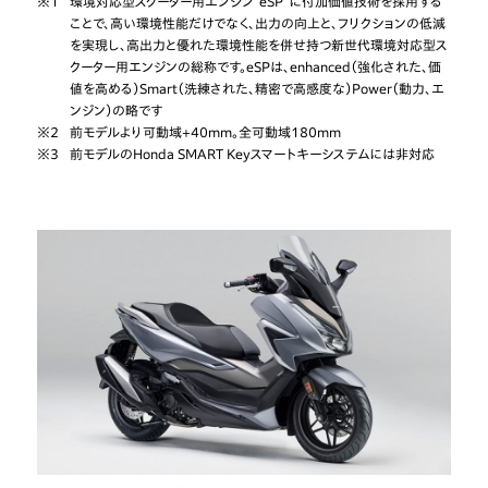
※1
環境対応型スクーター用エンジン“eSP”に付加価値技術を採用する
ことで、高い環境性能だけでなく、出力の向上と、フリクションの低減
を実現し、高出力と優れた環境性能を併せ持つ新世代環境対応型ス
クーター用エンジンの総称です。eSPは、enhanced（強化された、価
値を高める）Smart（洗練された、精密で高感度な）Power（動力、エ
ンジン）の略です
※2
前モデルより可動域+40mm。全可動域180mm
※3
前モデルのHonda SMART Keyスマートキーシステムには非対応