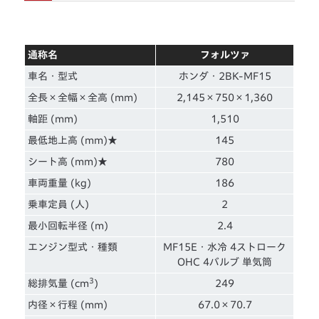
通称名
フォルツァ
車名・型式
ホンダ・2BK-MF15
全長×全幅×全高 (mm)
2,145×750×1,360
軸距 (mm)
1,510
最低地上高 (mm)★
145
シート高 (mm)★
780
車両重量 (kg)
186
乗車定員 (人)
2
最小回転半径 (m)
2.4
エンジン型式・種類
MF15E・水冷 4ストローク
OHC 4バルブ 単気筒
3
総排気量 (cm
)
249
内径×行程 (mm)
67.0×70.7