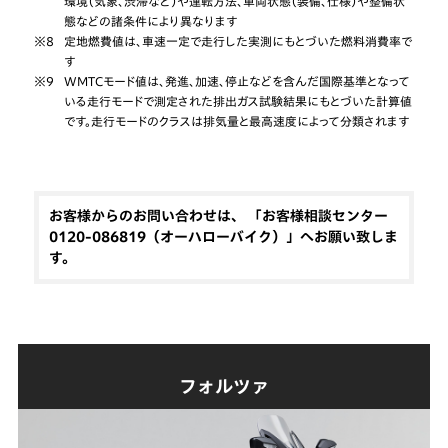
環境（気象、渋滞など）や運転方法、車両状態（装備、仕様）や整備状
態などの諸条件により異なります
※8
定地燃費値は、車速一定で走行した実測にもとづいた燃料消費率で
す
※9
WMTCモード値は、発進、加速、停止などを含んだ国際基準となって
いる走行モードで測定された排出ガス試験結果にもとづいた計算値
です。走行モードのクラスは排気量と最高速度によって分類されます
お客様からのお問い合わせは、 「お客様相談センター
0120-086819（オーハローバイク）」へお願い致しま
す。
フォルツァ