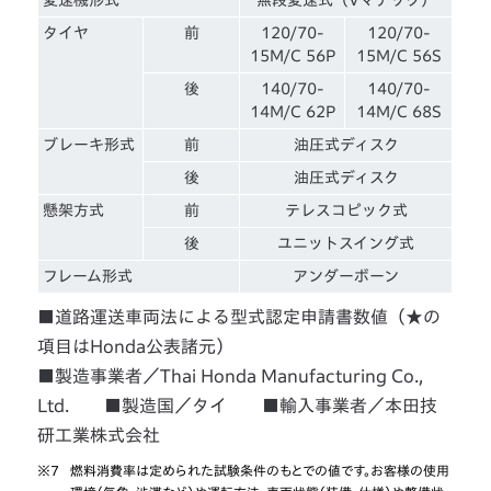
タイヤ
前
120/70-
120/70-
15M/C 56P
15M/C 56S
後
140/70-
140/70-
14M/C 62P
14M/C 68S
ブレーキ形式
前
油圧式ディスク
後
油圧式ディスク
懸架方式
前
テレスコピック式
後
ユニットスイング式
フレーム形式
アンダーボーン
■道路運送車両法による型式認定申請書数値（★の
項目はHonda公表諸元）
■製造事業者／Thai Honda Manufacturing Co.,
Ltd. ■製造国／タイ ■輸入事業者／本田技
研工業株式会社
※7
燃料消費率は定められた試験条件のもとでの値です。お客様の使用