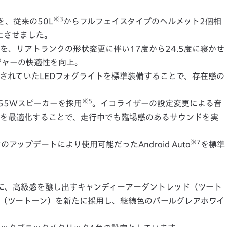
※3
量を、従来の50L
からフルフェイスタイプのヘルメット2個相
上させました。
、リアトランクの形状変更に伴い17度から24.5度に寝かせ
ジャーの快適性を向上。
れていたLEDフォグライトを標準装備することで、存在感の
※5
ともに55Wスピーカーを採用
。イコライザーの設定変更による音
を最適化することで、走行中でも臨場感のあるサウンドを実
※7
アップデートにより使用可能だったAndroid Auto
を標準
ourに、高級感を醸し出すキャンディーアーダントレッド（ツート
（ツートーン）を新たに採用し、継続色のパールグレアホワイ