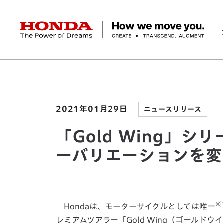
HONDA The Power of Dreams
ホーム
ニュースルーム
「Gold Wing」シ
企業情報 トップ
事業 トップ
テクノロジー/イノベーション トップ
サステナビリティ トップ
投資家情報 トップ
ニュースルーム
Discover Honda
社長メッセージ
クルマ
研究開発
ESGレポート
経営方針
ニュースルーム
Discover Honda
バイク
テクノロジー
IR資料室
Honda Report
経営方針
パワープロダクツ
財務・業績情報
デザイン
会社概要
環境
オープンイノベーショ
マリン
社会
株式・債券情報
ヒストリー
その他事
ガバナン
コ
2021年01月29日
ニュースリリース
「Gold Wing」
ーバリエーションを変
※
Hondaは、モーターサイクルとしては唯一
レミアムツアラー「Gold Wing（ゴール