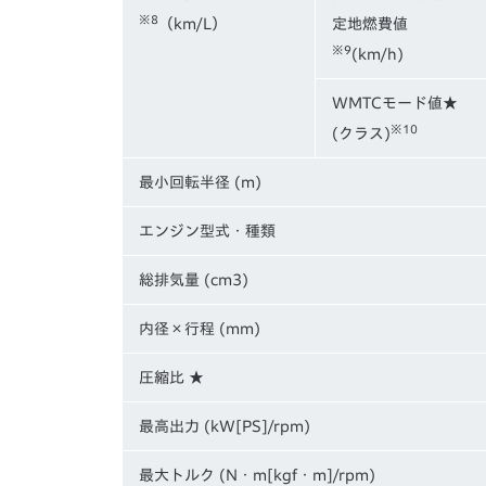
※8
（km/L）
定地燃費値
※9
(km/h)
WMTCモード値★
※10
(クラス)
最小回転半径 (m)
エンジン型式・種類
総排気量 (cm3)
内径×行程 (mm)
圧縮比 ★
最高出力 (kW[PS]/rpm)
最大トルク (N・m[kgf・m]/rpm)