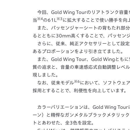
今回、Gold Wing Tourのリアトランク容
※4
※3
当
の61L
に拡大することで使い勝手を向
また、パッセンジャーシートの背もたれ部分を
るとともに30mm高くすることで、パッセン
さらに、従来、純正アクセサリーとして設定さ
あるプロポーションをより引き立てました。
また、Gold Wing Tour、Gold Wing
質の追求と、音量の車速感応式自動調整レベル
現しました。
※6
なお、従来モデル
において、ソフトウェアの
採用とすることで、利便性を向上しています。
カラーバリエーションは、Gold Wing T
ーン）と精悍なガンメタルブラックメタリック
トとあわせた、全3色を設定。