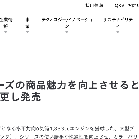
採用情報
Q&A・お問
企業情
事
テクノロジー/イノベーショ
サステナビリテ
報
業
ン
ィ
リーズの商品魅力を向上させるとともにカラーバリエーションを変更し発売
ン
業
ス
ーポレートブランド
IRカレンダー
安全への取り組み
個人投資家の皆様へ
企業スポーツ
品質への取り組み
モータースポーツ
Honda Report
シリーズの商品魅力を向上させる
更し発売
1
となる水平対向6気筒1,833ccエンジンを搭載した、大型プ
ドウイング）」シリーズの使い勝手や快適性を向上させ、カラーバリ