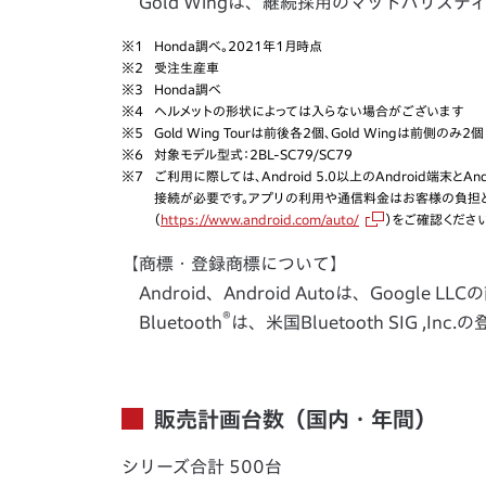
Gold Wingは、継続採用のマットバリス
※1
Honda調べ。2021年1月時点
※2
受注生産車
※3
Honda調べ
※4
ヘルメットの形状によっては入らない場合がございます
※5
Gold Wing Tourは前後各2個、Gold Wingは前側のみ2個
※6
対象モデル型式：2BL-SC79/SC79
※7
ご利用に際しては、Android 5.0以上のAndroid端末とA
接続が必要です。アプリの利用や通信料金はお客様の負担となり
（
https://www.android.com/auto/
）をご確認ください
【商標・登録商標について】
Android、Android Autoは、Google
®
Bluetooth
は、米国Bluetooth SIG ,Inc
販売計画台数（国内・年間）
シリーズ合計 500台