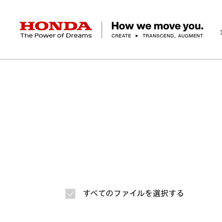
HONDA The Power of Dreams
ホーム
ニュースルーム
ニュースリリース
画
企業情報 トップ
事業 トップ
テクノロジー/イノベーション トップ
サステナビリティ トップ
投資家情報 トップ
ニュースルーム
Discover Honda
社長メッセージ
クルマ
研究開発
ESGレポート
経営方針
ニュースルーム
Discover Honda
バイク
テクノロジー
IR資料室
Honda Report
経営方針
パワープロダクツ
財務・業績情報
デザイン
会社概要
環境
オープンイノベーショ
マリン
社会
株式・債券情報
ヒストリー
その他事
ガバナン
コ
すべてのファイルを選択する