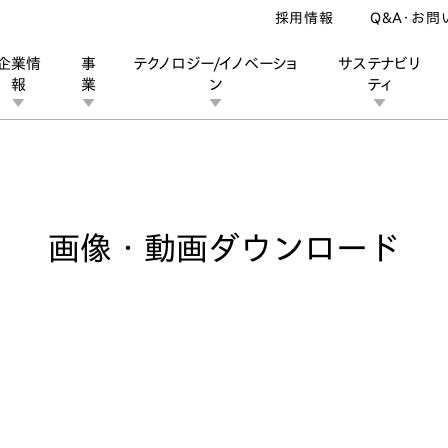
採用情報
Q&A・お問
企業情
事
テクノロジー/イノベーショ
サステナビリ
報
業
ン
ティ
像・動画ダウンロード
ン
業
ス
ーポレートブランド
IRカレンダー
安全への取り組み
個人投資家の皆様へ
企業スポーツ
品質への取り組み
モータースポーツ
Honda Report
画像・動画ダウンロード