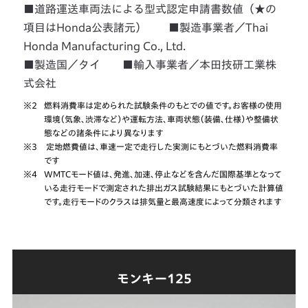
■道路運送車両法による型式認定申請書数値（★の
項目はHonda公表諸元） ■製造事業者／Thai
Honda Manufacturing Co., Ltd.
■製造国／タイ ■輸入事業者／本田技研工業株
式会社
※2
燃料消費率は定められた試験条件のもとでの値です。お客様の使用
環境（気象、渋滞など）や運転方法、車両状態（装備、仕様）や整備状
態などの諸条件により異なります
※3
定地燃費値は、車速一定で走行した実測にもとづいた燃料消費率
です
※4
WMTCモード値は、発進、加速、停止などを含んだ国際基準となって
いる走行モードで測定された排出ガス試験結果にもとづいた計算値
です。走行モードのクラスは排気量と最高速度によって分類されます
モンキー125