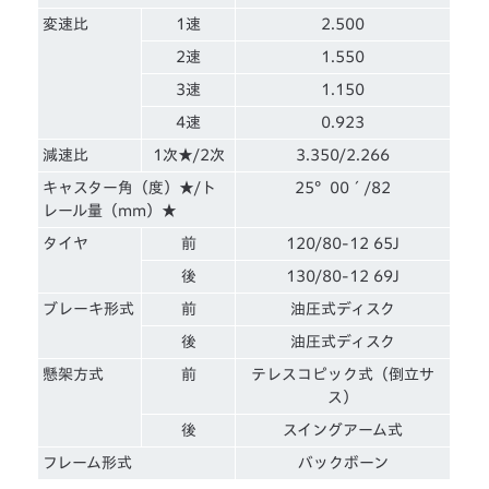
変速比
1速
2.500
2速
1.550
3速
1.150
4速
0.923
減速比
1次★/2次
3.350/2.266
キャスター角（度）★/ト
25°00´/82
レール量（mm）★
タイヤ
前
120/80-12 65J
後
130/80-12 69J
ブレーキ形式
前
油圧式ディスク
後
油圧式ディスク
懸架方式
前
テレスコピック式（倒立サ
ス）
後
スイングアーム式
フレーム形式
バックボーン