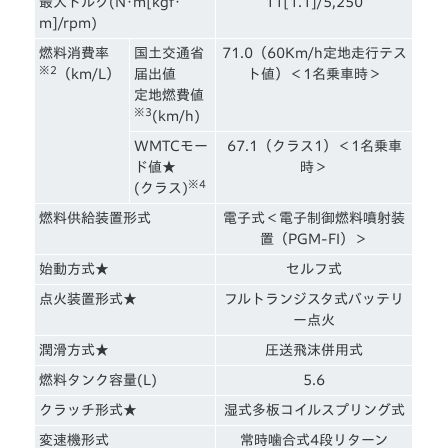
最大トルク(N･m[kgf･
11[1.1]/5,250
m]/rpm)
燃料消費率
国土交通省
71.0（60Km/h定地走行テス
※2
（km/L）
届出値
ト値）＜1名乗車時＞
定地燃費値
※3
(km/h)
WMTCモー
67.1（クラス1）＜1名乗車
ド値★
時＞
※4
(クラス)
燃料供給装置形式
電子式＜電子制御燃料噴射装
置（PGM-FI）＞
始動方式★
セルフ式
点火装置形式★
フルトランジスタ式バッテリ
ー点火
潤滑方式★
圧送飛沫併用式
燃料タンク容量(L)
5.6
クラッチ形式★
湿式多板コイルスプリング式
変速機形式
常時噛合式4段リターン