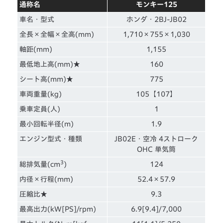
通称名
モンキー125
車名・型式
ホンダ・2BJ-JB02
全長×全幅×全高(mm)
1,710×755×1,030
軸距(mm)
1,155
最低地上高(mm)★
160
シート高(mm)★
775
車両重量(kg)
105【107】
乗車定員(人)
1
最小回転半径(m)
1.9
エンジン型式・種類
JB02E・空冷 4ストローク
OHC 単気筒
3
総排気量(cm
)
124
内径×行程(mm)
52.4×57.9
圧縮比★
9.3
最高出力(kW[PS]/rpm)
6.9[9.4]/7,000