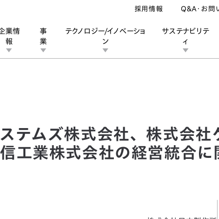
採用情報
Q&A・お問
企業情
事
テクノロジー/イノベーショ
サステナビリテ
報
業
ン
ィ
テムズ株式会社、株式会社ケーヒン、株式会社ショーワ及び日信工業株
ン
業
ス
ーポレートブランド
IRカレンダー
安全への取り組み
個人投資家の皆様へ
企業スポーツ
品質への取り組み
モータースポーツ
Honda Report
ステムズ株式会社、株式会社
信工業株式会社の経営統合に