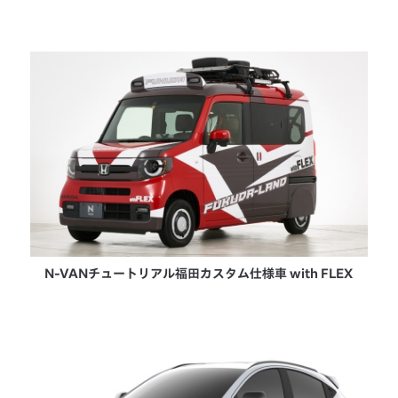
N-VANチュートリアル福田カスタム仕様車 with FLEX