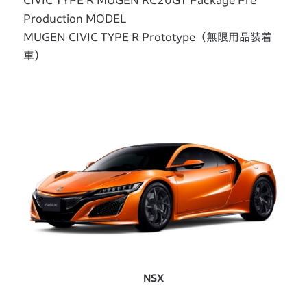
CIVIC TYPE R MUGEN RC20GT Package Pre
Production MODEL
MUGEN CIVIC TYPE R Prototype（無限用品装着
車）
NSX